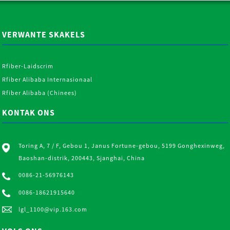
VERWANTE SKAKELS
Rfiber-Laidscrim
rmerrandkraal
Rfiber Alibaba Internasionaal
g ...
Rfiber Alibaba (Chinees)
KONTAK ONS
Toring A, 7 / F, Gebou 1, Janus Fortune-gebou, 5199 Gonghexinweg,
Baoshan-distrik, 200443, Sjanghai, China
0086-21-56976143
0086-18621915640
lgl_1100@vip.163.com