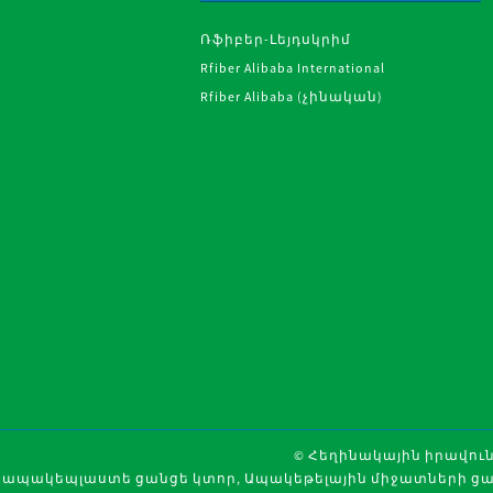
շերտեր...
Ռֆիբեր-Լեյդսկրիմ
Rfiber Alibaba International
Rfiber Alibaba (չինական)
RPET կարվա
պոլիեսթեր ոչ
հյուսված գո
արդյունաբեր
համար ...
PVC
ցանցային
անկյունային
պաշտպանիչ
եզրային
ուլունք չոր
պատի
© Հեղինակային իրավունք
համար...
ապակեպլաստե ցանցե կտոր
,
Ապակեթելային միջատների ց