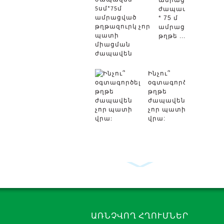
ամրացված
ժապավեն 5 սմ
* 75 մ
ամրացված
թղթե ...
Ինչու՞
օգտագործել
թղթե
ժապավեն
չոր պատի
վրա:
Գիպսաստվ
անկյունայ
ժապավեն,
գլանափաթ
ԱՌՆՉՎՈՂ ՀՂՈՒՄՆԵՐ
մետաղակ