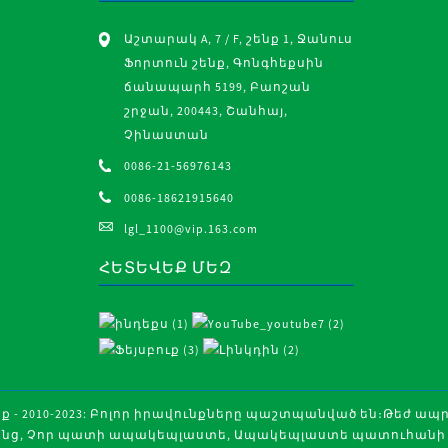
Աշտարակ A, 7 / F, շենք 1, Ջանուս
Ֆորտուն շենք, Գոնգհեքսին
ճանապարհ 5199, Բաոշան
շրջան, 200443, Շանհայ,
ծ
Չինաստան
րծվածք
0086-21-56976143
ության
0086-18621915640
lgl_1100@vip.163.com
ՀԵՏԵՎԵՔ ՄԵԶ
 - 2010-2023: Բոլոր իրավունքները պաշտպանված են։
Թեժ ապ
անց
,
Չոր պատի ապակեպլաստե
,
Ապակեպլաստե պատուհանի 