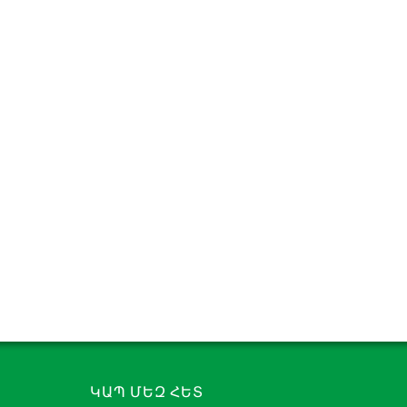
արաթղթե
ին
եթ,
ԿԱՊ ՄԵԶ ՀԵՏ
ան