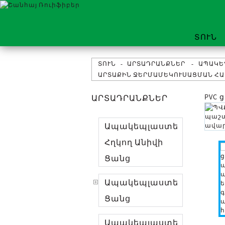
ՏՈՒՆ
ՏՈՒՆ
ԱՐՏԱԴՐԱՆՔՆԵՐ
ԱՊԱԿԵ
ԱՐՏԱՔԻՆ ՋԵՐՄԱՄԵԿՈՒՍԱՑՄԱՆ ՀԱՄ
PVC 
ԱՐՏԱԴՐԱՆՔՆԵՐ
Ապակեպլաստե
Հղկող Անիվի
Ցանց
Ապակեպլաստե
Ցանց
Ապակեպլաստե