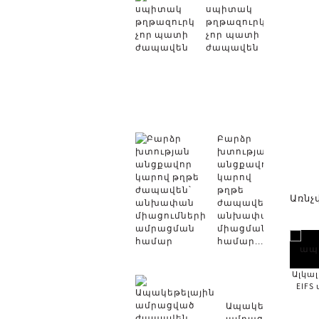
սպիտակ
թղթազուրկ
չոր պատի
ժապավեն
Բարձր
խտության
անցքավոր
կարով
թղթե
Առնչ
ժապավեն՝
անխափան
միացման
համար...
Ալկա
EIF
Ապակեպլաստե