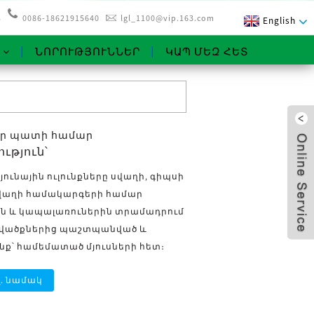
3
0086-18621915640
lgl_1100@vip.163.com
English
ՆՈՐՈՒԹՅՈՒՆՆԵՐ
ԿԱՊ ՄԵԶ ՀԵՏ
չոր պատի համար
ւթյուն՝
ւնային ուլունքները սվաղի, գիպսի
վաղի համակարգերի համար
 և կապալառուներին տրամադրում
ասվածքներից պաշտպանված և
ք՝ համեմատած մյուսների հետ։
x
լ. նամակ