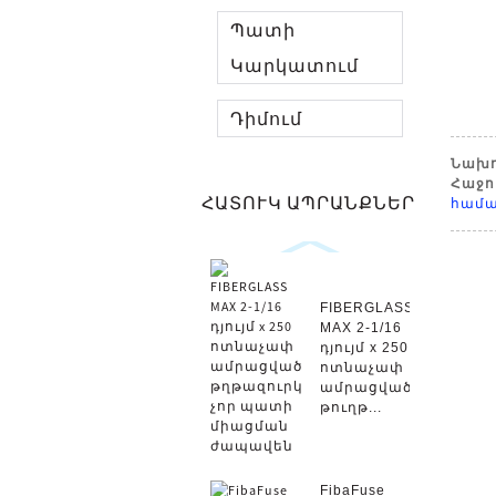
Պատի
Կարկատում
Դիմում
Նախո
Հաջո
ՀԱՏՈՒԿ ԱՊՐԱՆՔՆԵՐ
համ
FIBERGLASS
MAX 2-1/16
դյույմ x 250
ոտնաչափ
ամրացված
թուղթ...
FibaFuse