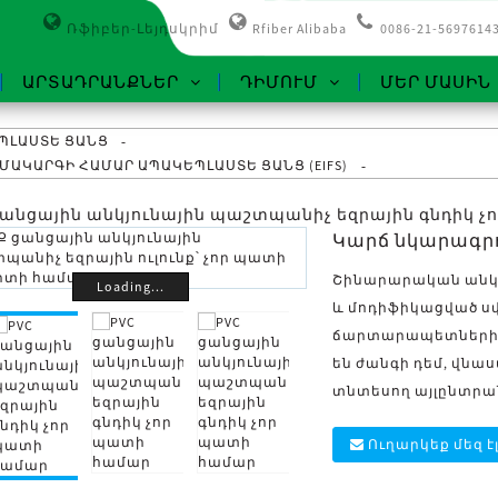
Ռֆիբեր-Լեյդսկրիմ
Rfiber Alibaba
0086-21-5697614
ԱՐՏԱԴՐԱՆՔՆԵՐ
ԴԻՄՈՒՄ
ՄԵՐ ՄԱՍԻՆ
ՊԼԱՍՏԵ ՑԱՆՑ
ԱԿԱՐԳԻ ՀԱՄԱՐ ԱՊԱԿԵՊԼԱՍՏԵ ՑԱՆՑ (EIFS)
ցանցային անկյունային պաշտպանիչ եզրային գնդիկ 
Կարճ նկարագրո
Շինարարական անկյո
Loading...
և մոդիֆիկացված ս
ճարտարապետներին
են ժանգի դեմ, վն
տնտեսող այլընտրան
Ուղարկեք մեզ է