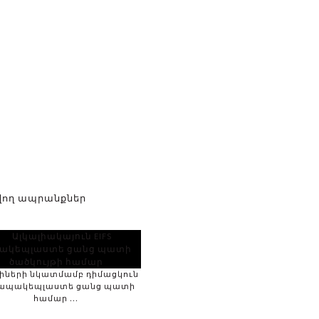
վող ապրանքներ
լիների նկատմամբ դիմացկուն
S ապակեպլաստե ցանց պատի
համար ...