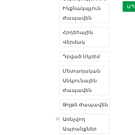
ԱՊ
Ինքնակպչուն
Ժապավեն
Հրդեհային
Վերմակ
Դրված Սկրիմ
Մետաղական
Անկյունային
Ժապավեն
Թղթե Ժապավեն
Առնչվող
Ապրանքներ