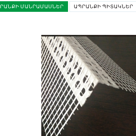
ՐԱՆՔԻ ՄԱՆՐԱՄԱՍՆԵՐ
ԱՊՐԱՆՔԻ ՊԻՏԱԿՆԵՐ