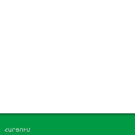
ՀԱՐՑՈՒՄ