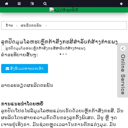
ບ້ານ
ຜະລິດຕະພັນ
ລູກປັດມຸມໂລຫະເຫຼັກກ້າສັງກະສີສຳລັບກໍ່ສ້າງກຳແພງ
ຄໍາອະທິບາຍສັ້ນໆ:
ສົ່ງອີເມວຫາພວກເຮົາ
ລາຍລະອຽດຜະລິດຕະພັນ
ການແນະນຳໂດຍຫຍໍ້
x
ລູກປັດ/ໂປຣໄຟລ໌ມຸມໂລຫະແມ່ນເຮັດດ້ວຍເຫຼັກກ້າສັງກະສີ, ມັນ
ຜະລິດໂດຍສາຍຄວາມກົດດັນຂອງລູກກິ້ງພິເສດ, ມີຮູ ຫຼື ຈຸດ
ເຈາະຢູ່ເທິງຂາ. ມັນຊ່ວຍຫຼຸດເວລາໃນການຕົກແຕ່ງມຸມ. ມັນ