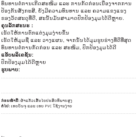
ທົນທານຕໍ່ການເກີດສະໜິມ ແລະ ການກັດກ່ອນເນື່ອງຈາກການ
ປ້ອງກັນສັງກະສີ, ຍັງມີຄວາມທົນທານ ແລະ ຄວາມແຂງແຮງ
ຂອງວັດສະດຸທີ່ດີ, ສະນັ້ນມັນສາມາດປົກປ້ອງມຸມໄດ້ດີຫຼາຍ.
ຄຸນລັກສະນະ
：
ເຮັດໃຫ້ການຕົກແຕ່ງມຸມງ່າຍຂຶ້ນ
ເຮັດໃຫ້ມຸມຊື່ ແລະ ວາງແຜນ, ຈາກນັ້ນໄດ້ມຸມຮູບຮ່າງທີ່ດີທີ່ສຸດ
ທົນທານຕໍ່ການກັດກ່ອນ ແລະ ສະໜິມ, ປົກປ້ອງມຸມໄດ້ດີ
ແອັບພລິເຄຊັນ
:
ປົກປ້ອງມຸມໄດ້ດີຫຼາຍ
ຮູບພາບ:
ກ່ອນໜ້ານີ້:
ຜ້າແກ້ວເສັ້ນໄຍປະສິດທິພາບສູງ
ຕໍ່ໄປ:
ເທບບັນຈຸ ແລະ ເທບ PVC ໃຊ້ງານງ່າຍ