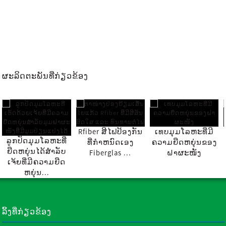
ຜະລິດຕະພັນທີ່ກ່ຽວຂ້ອງ
Rfiber ສີໄຟປ້ອງກັນ
ເທບມຸມໂລຫະທີ່ມີ
ລູກປັດມຸມໂລຫະທີ່
ທີ່ກໍາຫນົດເອງ
ຄວາມຍືດຫຍຸ່ນຂອງ
ຍືດຫຍຸ່ນໄດ້ສຳລັບ
Fiberglas ...
ຝາຜະໜັງ
ເຈ້ຍທີ່ມີຄວາມຍືດ
ຫຍຸ່ນ...
ລິ້ງທີ່ກ່ຽວຂ້ອງ