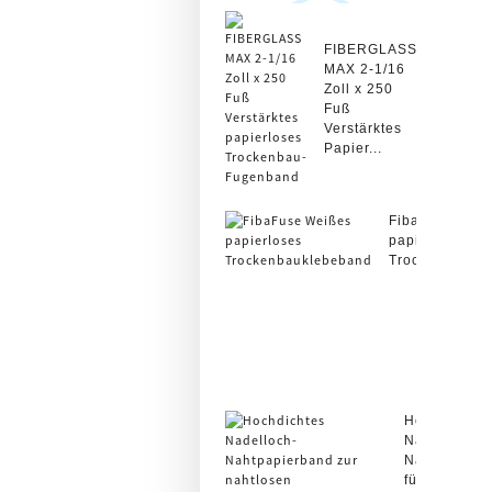
FIBERGLASS
MAX 2-1/16
Zoll x 250
Fuß
Verstärktes
Papier...
FibaFuse Wei
papierloses
Trockenbaukl
Hochdichtes
Nadelloch-
Nahtpapier
für nahtlose