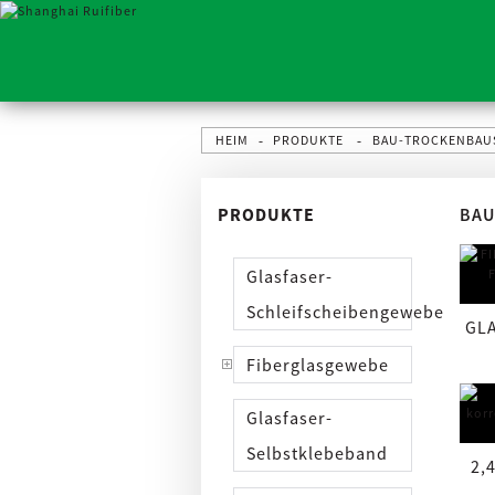
HEIM
PRODUKTE
BAU-TROCKENBAU
PRODUKTE
BAU
Glasfaser-
Schleifscheibengewebe
GLA
Fiberglasgewebe
x
Glasfaser-
Selbstklebeband
2,4