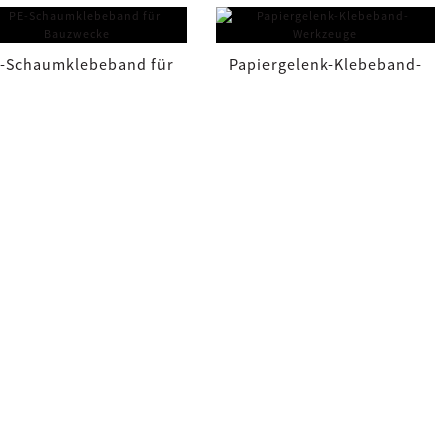
orrekter Winkel (86~...
Trockenbauklebeband
-Schaumklebeband für
Papiergelenk-Klebeband-
Bauzwecke
Werkzeuge