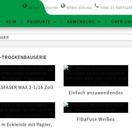
Rfiber-Laidscrim
Rfiber Alibaba
0086-21-5697614
HEIM
PRODUKTE
ANWENDUNG
ÜBER UN
SERIE
-TROCKENBAUSERIE
SFASER MAX 2-1/16 Zoll
Einfach anzuwendendes
 250 Fuß, verstärkt ...
Fugenband für
Trockenbauwände:
FibaFuse Weißes
 m Eckleiste mit Papier,
Verhindert Risse ...
papierloses