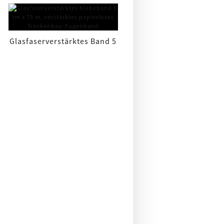
Trockenbauwände zum
Kantenschutz
Glasfaserverstärktes Band 5
cm * 75 m Verstärktes P...