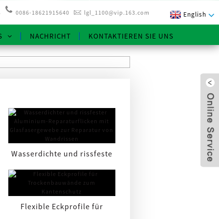
3
0086-18621915640
lgl_1100@vip.163.com
English
S
NACHRICHT
KONTAKTIEREN SIE UNS
Wasserdichte und rissfeste
Aluminium-
x
Reparaturpappe...
Flexible Eckprofile für