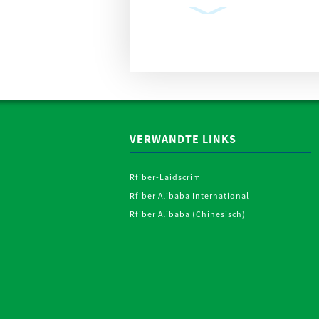
Gipskarton-
Eckbandrolle
aus Metall...
VERWANDTE LINKS
RPET Genähtes
Rfiber-Laidscrim
Polyester-
Vliesgewebe für
Rfiber Alibaba International
industrielle
Rfiber Alibaba (Chinesisch)
Anwendungen...
Eckenschutzleiste
aus PVC-
Netzgewebe für