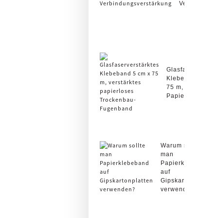
Verbindunge
Glasfaserverstär
Klebeband 5 cm
75 m, verstärkte
Papier...
Warum sollte
man
Papierklebeband
auf
Gipskartonplatten
verwenden?