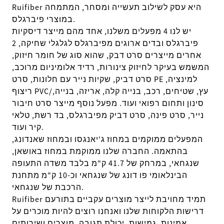
Ruifiber היא עסק לשילוב תעשייה ומסחר, המתמחה
במוצרי פיברגלס.
יש לנו 4 מפעלים משלנו, אחד מהם מייצר דיסקיות
פיברגלס ובדים ארוגים מפיברגלס לגלגלי שחיקה, 2
אחרים מייצרים סרט דבק, שהוא סוג של חומר חיזוק,
המשמש בעיקר לחיזוק צינורות, רדיד אלומיניום מרוכב,
סרט דביק, שקיות נייר עם חלונות, סרט PE למינציה,
ריצוף PVC/עץ, שטיחים, רכב, בנייה קלה, אריזה, בנייה,
סינון ותחום רפואי ועוד. מפעל נוסף מייצר סרט חיבור
נייר, סרט פינה, סרט דביק מפיברגלס, בד רשת, טלאי
קיר ועוד.
המפעלים ממוקמים במחוז ג'יאנגסו ובמחוז שאנדונג,
בהתאמה. החברה שלנו ממוקמת במחוז באושאן,
שנגחאי, במרחק של 41.7 ק"מ בלבד משדה התעופה
הבינלאומי פו דונג של שנגחאי וכ-10 ק"מ מתחנת
הרכבת של שנגחאי.
Ruifiber תמיד מחויבת לייצר מוצרים עקביים בתור
עם
דרישות הלקוחות שלנו ואנחנו רוצים להיות מוכרים על
אמינות, גמישות, יכולת תגובה, מוצרים ושירותים