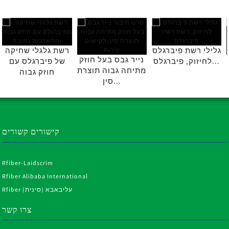
גלילי רשת פיברגלס
רשת גלגלי שחיקה
נייר גבס בעל חוזק
לחיזוק, פיברגלס...
של פיברגלס עם
מתיחה גבוה תוצרת
חוזק גבוה
סין...
קישורים קשורים
Rfiber-Laidscrim
Rfiber Alibaba International
Rfiber עליבאבא (סינית)
צרו קשר