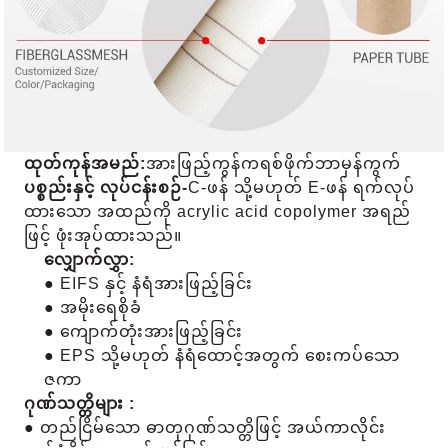
ထုတ်ကုန်အမည်:
အားဖြည့်ကွန်ကရစ်ဖိုက်ဘာမှန်ကွက်
ပစ္စည်းနှင့် လုပ်ငန်းစဉ်-
C-ဖန် သို့မဟုတ် E-ဖန် ရက်လုပ်
ထားသော အထည်ကို acrylic acid copolymer အရည်
ဖြင့် ဖုံးအုပ်ထားသည်။
လျှောက်လွှာ:
● EIFS နှင့် နံရံအားဖြည့်ခြင်း
● အမိုးရေစိုခံ
● ကျောက်တုံးအားဖြည့်ခြင်း
● EPS သို့မဟုတ် နံရံထောင့်အတွက် စေးကပ်သော
ဇကာ
ဂုဏ်သတ္တိများ :
● တည်ငြိမ်သော ဓာတုဂုဏ်သတ္တိဖြင့် အယ်ကာလိုင်း