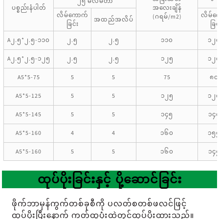
၂၅ မီလီမီတာ
ပစ္စည်းနံပါတ်
အလေးချိန်
လိမ်ကောက်
လိမ်က
(ဂရမ်/m2)
အထည်အလိပ်
ခြင်း
ခြင
A၂.၅*၂.၅-၁၁၀
၂.၅
၂.၅
၁၁၀
၁၂
A၂.၅*၂.၅-၁၂၅
၂.၅
၂.၅
၁၂၅
၁၂
A5*5-75
5
5
75
၈၀
A5*5-125
5
5
၁၂၅
၁၂
A5*5-145
5
5
၁၄၅
၁၄
A5*5-160
4
4
၁၆၀
၁၅
A5*5-160
5
5
၁၆၀
၁၄
ထုပ်ပိုးခြင်းနှင့် ပို့ဆောင်ခြင်း
ဖိုက်ဘာမှန်ကွက်တစ်ခုစီကို ပလတ်စတစ်ဖလင်ဖြင့်
ထုပ်ပိုးပြီးနောက် ကတ်ထူပုံးထဲတွင်ထုပ်ပိုးထားသည်။