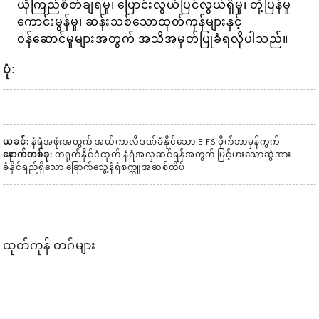
ယုံကြည်စိတ်ချရမှု၊ ပြောင်းလွယ်ပြင်လွယ်ရှိမှု၊ တုံ့ပြန်မှု
ကောင်းမွန်မှု၊ ဆန်းသစ်သောထုတ်ကုန်များနှင့်
ဝန်ဆောင်မှုများအတွက် အသိအမှတ်ပြုခံရလိုပါသည်။
ပုံ:
ယခင်:
နံရံအဖုံးအတွက် အယ်ကာလီဒဏ်ခံနိုင်သော EIFS ဖိုက်ဘာမှန်ကွက်
နောက်တစ်ခု:
တရုတ်နိုင်ငံထုတ် နံရံအလှဆင်ရန်အတွက် မြင့်မားသောဆွဲအား
ခံနိုင်ရည်ရှိသော ခြောက်သွေ့နံရံစက္ကူအဆစ်တိပ်
ထုတ်ကုန် တဂ်များ