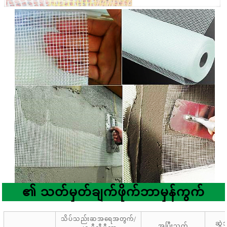
၏ သတ်မှတ်ချက်
ဖိုက်ဘာမှန်ကွက်
သိပ်သည်းဆအရေအတွက်/
ဆွဲ
အပြီးသတ်