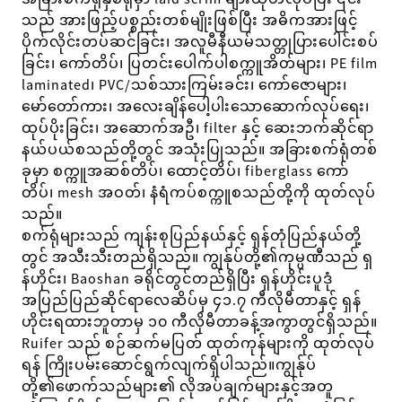
သည် အားဖြည့်ပစ္စည်းတစ်မျိုးဖြစ်ပြီး အဓိကအားဖြင့်
ပိုက်လိုင်းတပ်ဆင်ခြင်း၊ အလူမီနီယမ်သတ္တုပြားပေါင်းစပ်
ခြင်း၊ ကော်တိပ်၊ ပြတင်းပေါက်ပါစက္ကူအိတ်များ၊ PE film
laminated၊ PVC/သစ်သားကြမ်းခင်း၊ ကော်ဇောများ၊
မော်တော်ကား၊ အလေးချိန်ပေါ့ပါးသောဆောက်လုပ်ရေး၊
ထုပ်ပိုးခြင်း၊ အဆောက်အဦ၊ filter နှင့် ဆေးဘက်ဆိုင်ရာ
နယ်ပယ်စသည်တို့တွင် အသုံးပြုသည်။ အခြားစက်ရုံတစ်
ခုမှာ စက္ကူအဆစ်တိပ်၊ ထောင့်တိပ်၊ fiberglass ကော်
တိပ်၊ mesh အဝတ်၊ နံရံကပ်စက္ကူစသည်တို့ကို ထုတ်လုပ်
သည်။
စက်ရုံများသည် ကျန်းစုပြည်နယ်နှင့် ရှန်တုံပြည်နယ်တို့
တွင် အသီးသီးတည်ရှိသည်။ ကျွန်ုပ်တို့၏ကုမ္ပဏီသည် ရှ
န်ဟိုင်း၊ Baoshan ခရိုင်တွင်တည်ရှိပြီး ရှန်ဟိုင်းပူဒုံ
အပြည်ပြည်ဆိုင်ရာလေဆိပ်မှ ၄၁.၇ ကီလိုမီတာနှင့် ရှန်
ဟိုင်းရထားဘူတာမှ ၁၀ ကီလိုမီတာခန့်အကွာတွင်ရှိသည်။
Ruifer သည် စဉ်ဆက်မပြတ် ထုတ်ကုန်များကို ထုတ်လုပ်
ရန် ကြိုးပမ်းဆောင်ရွက်လျက်ရှိပါသည်။
ကျွန်ုပ်
တို့၏ဖောက်သည်များ၏ လိုအပ်ချက်များနှင့်အတူ