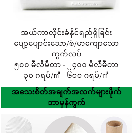
အယ်ကာလိုင်းခံနိုင်ရည်ရှိခြင်း
ပျော့ပျောင်းသော/စံ/မာကျောသော
ကွက်လပ်
၅၀၀ မီလီမီတာ - ၂၄၀၀ မီလီမီတာ
၃၀ ဂရမ်/㎡ - ၆၀၀ ဂရမ်/㎡
အသေးစိတ်အချက်အလက်များ
ဖိုက်
ဘာမှန်ကွက်