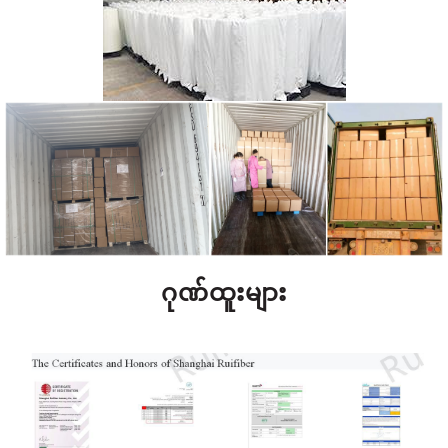
ဂုဏ်ထူးများ