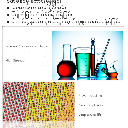
ဒဏ်ခံနိုင်မှု ကောင်းမွန်ခြင်း
● မြင့်မားသော ဆွဲဆန့်နိုင်စွမ်း
● ပုံပျက်ခြင်းကို ခံနိုင်ရည်ရှိခြင်း
● ကောင်းမွန်သော စုစည်းမှု၊ လွယ်ကူစွာ အသုံးချနိုင်ခြင်း