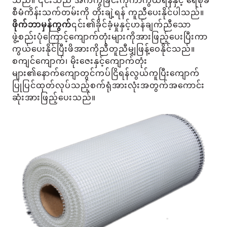
သည်။ ၎င်းသည် အက်ကွဲခြင်းကိုကာကွယ်ရန်နှင့် ရေစိုခံ
စီမံကိန်းသက်တမ်းကို တိုးချဲ့ရန် ကူညီပေးနိုင်ပါသည်။
ဖိုက်ဘာမှန်ကွက်
၎င်း၏ခိုင်ခံ့မှုနှင့်ဟန်ချက်ညီသော
ဖွဲ့စည်းပုံကြောင့်ကျောက်တုံးများကိုအားဖြည့်ပေးပြီးကာ
ကွယ်ပေးနိုင်ပြီးဖိအားကိုညီတူညီမျှဖြန့်ဝေနိုင်သည်။
စကျင်ကျောက်၊ မိုးဇေးနှင့်ကျောက်တုံး
များ၏နောက်ကျောတွင်ကပ်ငြိရန်လွယ်ကူပြီးကျောက်
ပြုပြင်ထုတ်လုပ်သည့်စက်ရုံအားလုံးအတွက်အကောင်း
ဆုံးအားဖြည့်ပေးသည်။