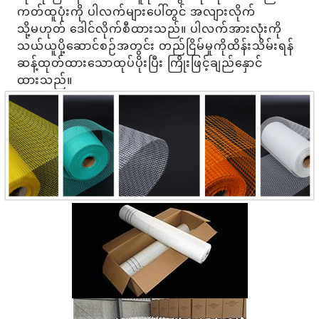
ကတ်ထူပုံးကို ပါလက်များပေါ်တွင် အလျားလိုက်
သို့မဟုတ် ဒေါင်လိုက်စီထားသည်။ ပါလက်အားလုံးကို
သယ်ယူပို့ဆောင်စဉ်အတွင်း တည်ငြိမ်မှုကိုထိန်းသိမ်းရန်
ဆန့်ထုတ်ထားသောထုပ်ပိုးပြီး ကြိုးဖြင့်ချည်နှောင်
ထားသည်။