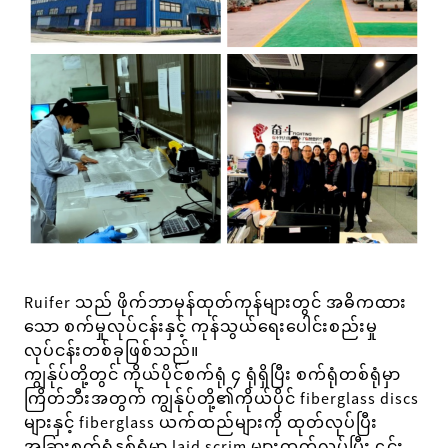
Ruifer သည် ဖိုက်ဘာမှန်ထုတ်ကုန်များတွင် အဓိကထား
သော စက်မှုလုပ်ငန်းနှင့် ကုန်သွယ်ရေးပေါင်းစည်းမှု
လုပ်ငန်းတစ်ခုဖြစ်သည်။
ကျွန်ုပ်တို့တွင် ကိုယ်ပိုင်စက်ရုံ ၄ ရုံရှိပြီး စက်ရုံတစ်ရုံမှာ
ကြိတ်ဘီးအတွက် ကျွန်ုပ်တို့၏ကိုယ်ပိုင် fiberglass discs
များနှင့် fiberglass ယက်ထည်များကို ထုတ်လုပ်ပြီး
အခြားစက်ရုံနှစ်ရုံမှာ laid scrim များထုတ်လုပ်ပြီး ၎င်း