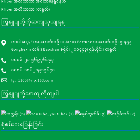
Rfiber အလီဘာဘာ အင်တာနေရှင်နယ်
Rfiber အလီဘာဘာ (တရုတ်)
ကြှနျုပျတို့ကိုဆကျသှယျရနျ
တာဝါ A၊ ၇/F၊ အဆောက်အဦ ၁၊ Janus Fortune အဆောက်အဦ၊ ၅၁၉၉
Gonghexin လမ်း၊ Baoshan ခရိုင်၊ ၂၀၀၄၄၃၊ ရှန်ဟိုင်း၊ တရုတ်
၀၀၈၆-၂၁-၅၆၉၇၆၁၄၃
၀၀၈၆-၁၈၆၂၁၉၁၅၆၄၀
lgl_1100@vip.163.com
ကြှနျုပျတို့နောကျလိုကျပါ
စုံစမ်းမေးမြန်းခြင်း