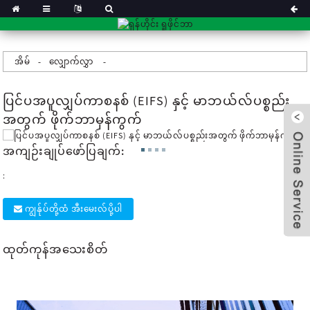
အိမ်
လျှောက်လွှာ
ပြင်ပအပူလျှပ်ကာစနစ် (EIFS) နှင့် မာဘယ်လ်ပစ္စည်း
အတွက် ဖိုက်ဘာမှန်ကွက်
အကျဉ်းချုပ်ဖော်ပြချက်:
:
ကျွန်ုပ်တို့ထံ အီးမေးလ်ပို့ပါ
ထုတ်ကုန်အသေးစိတ်
x