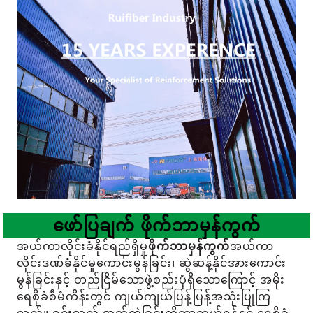
ဖော်ပြချက်
ဖိုက်ဘာမှန်ကွက်
အယ်ကာလိုင်းခံနိုင်ရည်ရှိမှု
ဖိုက်ဘာမှန်ကွက်
အယ်ကာ
လိုင်းဒဏ်ခံနိုင်မှုကောင်းမွန်ခြင်း၊ ဆွဲဆန့်နိုင်အားကောင်း
မွန်ခြင်းနှင့် တည်ငြိမ်သောဖွဲ့စည်းပုံရှိသောကြောင့် အမိုး
ရေစိုခံစီမံကိန်းတွင် ကျယ်ကျယ်ပြန့်ပြန့်အသုံးပြုကြ