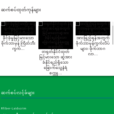
ဆက်စပ်ထုတ်ကုန်များ
ခိုင်ခံ့မှုမြင့်မားသော
အားဖြည့်ရန်အတွက်
ဖိုက်ဘာမှန် ကြိတ်ဘီး
ဖိုက်ဘာမှန်ကွက်လိပ်
ကွက်...
များ၊ ဖိုက်ဘာဂ
တရုတ်နိုင်ငံထုတ်
လာ...
မြင့်မားသော ဆွဲအား
ခံနိုင်ရည်ရှိသော
ခြောက်သွေ့နံရံ
စက္ကူ...
ဆက်စပ်လင့်ခ်များ
Rfiber-Laidscrim