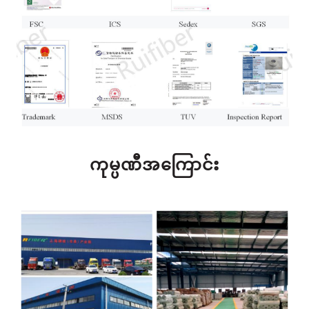
ကုမ္ပဏီအကြောင်း