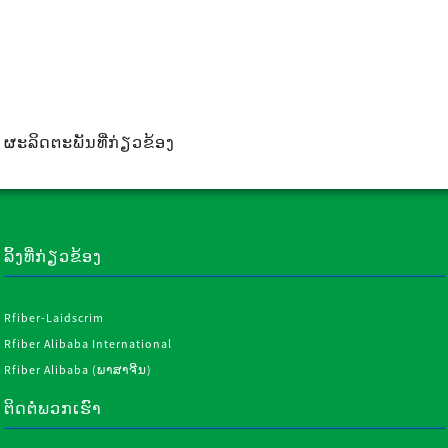
ຜະລິດຕະພັນທີ່ກ່ຽວຂ້ອງ
ລິ້ງທີ່ກ່ຽວຂ້ອງ
Rfiber-Laidscrim
Rfiber Alibaba International
Rfiber Alibaba (ພາສາຈີນ)
ຕິດຕໍ່ພວກເຮົາ