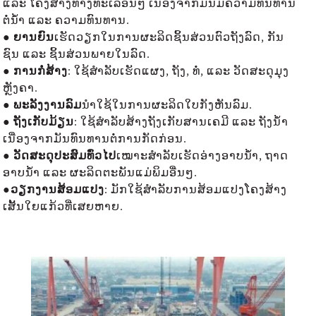
ແລະ ໂຄງສ້າງທາງທະເລອື່ນໆ ເນື່ອງຈາກມັນມີຄວາມທົນທານ
ຕໍ່ນ້ຳ ແລະ ຄວາມທົນທານ.
● ຍານຍົນ
ເຮັດວຽກໃນການຜະລິດຊິ້ນສ່ວນຕົວຖັງລົດ, ກັນ
ຊົນ ແລະ ຊິ້ນສ່ວນພາຍໃນລົດ.
● ການກໍ່ສ້າງ
: ໃຊ້ສຳລັບເຮັດແຜງ, ຖັງ, ທໍ່, ແລະ ວັດສະດຸມຸງ
ຫຼັງຄາ.
● ພະລັງງານລົມ
ນຳໃຊ້ໃນການຜະລິດໃບກັງຫັນລົມ.
● ຖັງເກັບມ້ຽນ
: ໃຊ້ສຳລັບສ້າງຖັງເກັບສານເຄມີ ແລະ ຖັງນໍ້າ
ເນື່ອງຈາກມັນທົນທານຕໍ່ການກັດກ່ອນ.
● ວັດສະດຸປະສົມທົ່ວໄປ
ເໝາະສຳລັບເຮັດອ່າງອາບນ້ຳ, ຖາດ
ອາບນ້ຳ ແລະ ຜະລິດຕະພັນແມ່ພິມອື່ນໆ.
●
ວຽກງານສ້ອມແປງ
: ມັກໃຊ້ສຳລັບການສ້ອມແປງໂຄງສ້າງ
ເສັ້ນໃຍແກ້ວທີ່ເສຍຫາຍ.