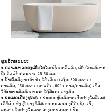
ຄຸນລັກສະນະ:
● ຄວາມຍາວຂອງເສັ້ນໄຍ
ໂດຍປົກກະຕິແລ້ວ, ເສັ້ນໄຍແກ້ວຈະ
ຖືກຕັດເປັນຕ່ອນຍາວ 25-50 ມມ.
● ນ້ຳໜັກ
ມີຫຼາຍນ້ຳໜັກໃຫ້ເລືອກ (ເຊັ່ນ: 300 ກຣາມ/
ຕາແມັດ, 450 ກຣາມ/ຕາແມັດ, 600 ກຣາມ/ຕາແມັດ) ເພື່ອ
ໃຫ້ເໝາະສົມກັບການນຳໃຊ້ທີ່ແຕກຕ່າງກັນ.
● ປະເພດເຄື່ອງຜູກ
ສ່ວນປະກອບຫຼັກມັກຈະເປັນຢາງໂພລີເອສ
ເຕີທີ່ເປັນຜົງ ຫຼື ຢາງທີ່ມີສ່ວນປະກອບຂອງອີມັນຊັນ ເຊິ່ງ
ລະລາຍໃນຢາງໃນລະຫວ່າງຂະບວນການປັ້ນ.