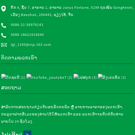
ຕຶກ A, ຊັ້ນ 7, ອາຄານ 1, ອາຄານ Janus Fortune, 5199 ຖະໜົນ Gonghexin,
ເມືອງ Baoshan, 200443, ຊຽງໄຮ້, ຈີນ
0086-21-56976143
0086-18621915640
lgl_1100@vip.163.com
ຕິດຕາມພວກເຮົາ
ສອບຖາມ
ສຳລັບການສອບຖາມກ່ຽວກັບຜະລິດຕະພັນ ຫຼື ລາຍການລາຄາຂອງພວກເຮົາ,
ກະລຸນາຝາກອີເມວຂອງທ່ານໄວ້ໃຫ້ພວກເຮົາ ແລະ ພວກເຮົາຈະຕິດຕໍ່ກັບທ່ານ
ພາຍໃນ 24 ຊົ່ວໂມງ.
ໄປເລີຍ!