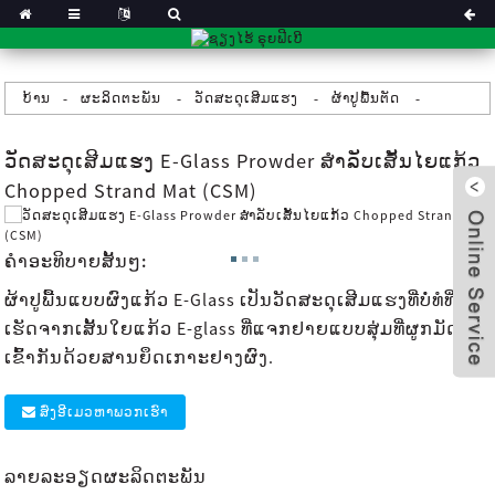
ບ້ານ
ຜະລິດຕະພັນ
ວັດສະດຸເສີມແຮງ
ຜ້າປູພື້ນຕັດ
ວັດສະດຸເສີມແຮງ E-Glass Prowder ສຳລັບເສັ້ນໄຍແກ້ວ
Chopped Strand Mat (CSM)
ຄໍາອະທິບາຍສັ້ນໆ:
ຜ້າປູພື້ນແບບຜົງແກ້ວ E-Glass ເປັນວັດສະດຸເສີມແຮງທີ່ບໍ່ທໍທີ່
ເຮັດຈາກເສັ້ນໃຍແກ້ວ E-glass ທີ່ແຈກຢາຍແບບສຸ່ມທີ່ຜູກມັດ
ເຂົ້າກັນດ້ວຍສານຍຶດເກາະຢາງຜົງ.
ສົ່ງອີເມວຫາພວກເຮົາ
x
ລາຍລະອຽດຜະລິດຕະພັນ