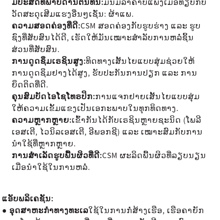
ມີປະສິດທິພາບດ້ານຕົ້ນທຶນ:
ມັນມີລາຄາບໍ່ແພງເມື່ອທຽບກັບ
ວັດສະດຸເສີມແຮງອື່ນໆເຊັ່ນ: ຜ້າແພ.
ຄວາມສອດຄ່ອງທີ່ດີ:
CSM ສອດຄ່ອງກັບຮູບຮ່າງ ແລະ ຮູບ
ຊົງທີ່ສັບສົນໄດ້ດີ, ເຮັດໃຫ້ມັນເໝາະສຳລັບການຫລໍ່ຊິ້ນ
ສ່ວນທີ່ສັບສົນ.
ການດູດຊຶມເຣຊິນສູງ:
ທິດທາງເສັ້ນໄຍແບບສຸ່ມຊ່ວຍໃຫ້
ການດູດຊຶມຢາງໄດ້ສູງ, ຮັບປະກັນການປຽກ ແລະ ການ
ຍຶດຕິດທີ່ດີ.
ຄຸນສົມບັດໄອໂຊໂທຣປິກ:
ການແຈກຢາຍເສັ້ນໄຍແບບສຸ່ມ
ໃຫ້ຄວາມເຂັ້ມແຂງເປັນເອກະພາບໃນທຸກທິດທາງ.
ຄວາມຫຼາກຫຼາຍ:
ເຂົ້າກັນໄດ້ກັບເຣຊິນຫຼາຍຊະນິດ (ໂພລີ
ເອສເຕີ, ໄວນິລເອສເຕີ, ອີພອກຊີ) ແລະ ເໝາະສົມກັບການ
ນຳໃຊ້ທີ່ຫຼາກຫຼາຍ.
ການສຳເລັດຮູບພື້ນຜິວທີ່ດີ:
CSM ຜະລິດພື້ນຜິວທີ່ລຽບນຽນ
ເມື່ອນໍາໃຊ້ໃນການຫລໍ່.
ແອັບພລິເຄຊັນ:
● ອຸດສາຫະກຳທາງທະເລ
ໃຊ້ໃນການກໍ່ສ້າງເຮືອ, ເຮືອຄາຍັກ