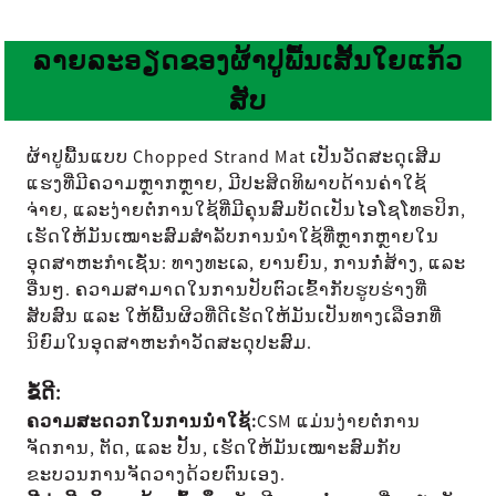
ຜ້າປູພື້ນເສັ້ນໃຍແກ້ວ
ລາຍລະອຽດຂອງ
ສັບ
ຜ້າປູພື້ນແບບ Chopped Strand Mat ເປັນວັດສະດຸເສີມ
ແຮງທີ່ມີຄວາມຫຼາກຫຼາຍ, ມີປະສິດທິພາບດ້ານຄ່າໃຊ້
ຈ່າຍ, ແລະງ່າຍຕໍ່ການໃຊ້ທີ່ມີຄຸນສົມບັດເປັນໄອໂຊໂທຣປິກ,
ເຮັດໃຫ້ມັນເໝາະສົມສຳລັບການນຳໃຊ້ທີ່ຫຼາກຫຼາຍໃນ
ອຸດສາຫະກຳເຊັ່ນ: ທາງທະເລ, ຍານຍົນ, ການກໍ່ສ້າງ, ແລະ
ອື່ນໆ. ຄວາມສາມາດໃນການປັບຕົວເຂົ້າກັບຮູບຮ່າງທີ່
ສັບສົນ ແລະ ໃຫ້ພື້ນຜິວທີ່ດີເຮັດໃຫ້ມັນເປັນທາງເລືອກທີ່
ນິຍົມໃນອຸດສາຫະກຳວັດສະດຸປະສົມ.
ຂໍ້ດີ:
ຄວາມສະດວກໃນການນໍາໃຊ້:
CSM ແມ່ນງ່າຍຕໍ່ການ
ຈັດການ, ຕັດ, ແລະ ປັ້ນ, ເຮັດໃຫ້ມັນເໝາະສົມກັບ
ຂະບວນການຈັດວາງດ້ວຍຕົນເອງ.