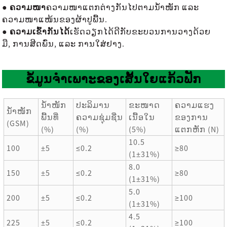
● ຄວາມໜາ
ຄວາມໜາແຕກຕ່າງກັນໄປຕາມນ້ຳໜັກ ແລະ
ຄວາມໜາແໜ້ນຂອງຜ້າປູພື້ນ.
● ຄວາມເຂົ້າກັນໄດ້
ເຮັດວຽກໄດ້ດີກັບຂະບວນການວາງດ້ວຍ
ມື, ການສີດພົ່ນ, ແລະ ການໃສ່ຢາງ.
ຂໍ້ມູນຈໍາເພາະຂອງເສັ້ນໃຍແກ້ວຟັກ
ນ້ຳໜັກ
ປະລິມານ
ຂະໜາດ
ຄວາມແຮງ
ນ້ຳໜັກ
ພື້ນທີ່
ຄວາມຊຸ່ມຊື່ນ
ເນື້ອໃນ
ຂອງການ
(GSM)
(%)
(%)
(5%)
ແຕກຫັກ (N)
10.5
100
±5
≤0.2
≥80
(1±31%)
8.0
150
±5
≤0.2
≥80
(1±31%)
5.0
200
±5
≤0.2
≥100
(1±31%)
4.5
225
±5
≤0.2
≥100