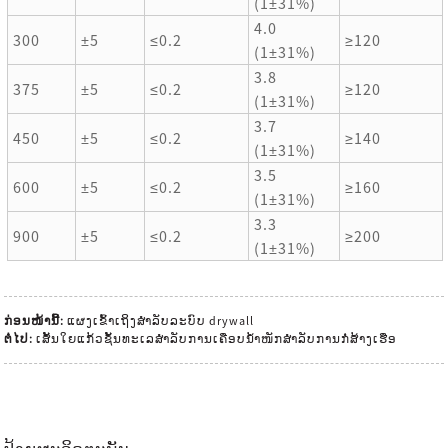
(1±31%)
4.0
300
±5
≤0.2
≥120
(1±31%)
3.8
375
±5
≤0.2
≥120
(1±31%)
3.7
450
±5
≤0.2
≥140
(1±31%)
3.5
600
±5
≤0.2
≥160
(1±31%)
3.3
900
±5
≤0.2
≥200
(1±31%)
ກ່ອນໜ້ານີ້:
ແຜງເຂົ້າເຖິງສຳລັບລະບົບ drywall
ຕໍ່ໄປ:
ເສັ້ນໃຍແກ້ວຊັ້ນທະເລສຳລັບການເຄືອບນ້ຳໜັກສຳລັບການກໍ່ສ້າງເຮືອ