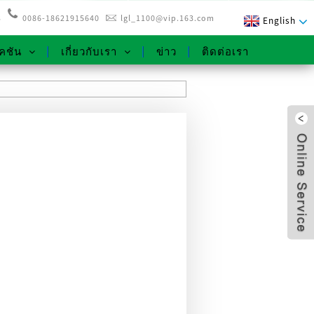
3
0086-18621915640
lgl_1100@vip.163.com
English
คชัน
เกี่ยวกับเรา
ข่าว
ติดต่อเรา
x