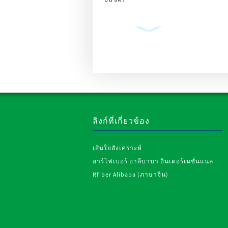
เทปปิดมุมแผ่น
ยิปซัม เทปโลหะ
สำหรับปิดมุม...
ลิงก์ที่เกี่ยวข้อง
ผ้าไม่ทอ
เส้นใยสังเคราะห์
โพลีเอสเตอร์
แบบเย็บ
อาร์ไฟเบอร์ อาลีบาบา อินเตอร์เนชั่นแนล
RPET สำหรับ
Rfiber Alibaba (ภาษาจีน)
อุตสาหกรรม...