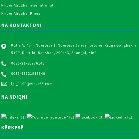
Rfiber Alibaba International
Rfiber Alibaba (Kinez)
NA KONTAKTONI
Kulla A, 7 / F, Ndërtesa 1, Ndërtesa Janus Fortune, Rruga Gonghexin
5199, Distrikti Baoshan, 200443, Shangai, Kinë
0086-21-56976143
0086-18621915640
lgl_1100@vip.163.com
NA NDIQNI
KËRKESË