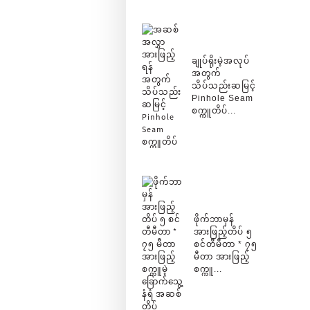
ချုပ်ရိုးမဲ့အလုပ်
အတွက်
သိပ်သည်းဆမြင့်
Pinhole Seam
စက္ကူတိပ်...
ဖိုက်ဘာမှန်
အားဖြည့်တိပ် ၅
စင်တီမီတာ * ၇၅
မီတာ အားဖြည့်
စက္ကူ...