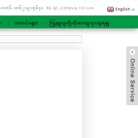
၀၀၈၆-၁၈၆၂၁၉၁၅၆၄၀
lgl_1100@vip.163.com
English
သတင်းများ
ကြှနျုပျတို့ကိုဆကျသှယျရနျ
x