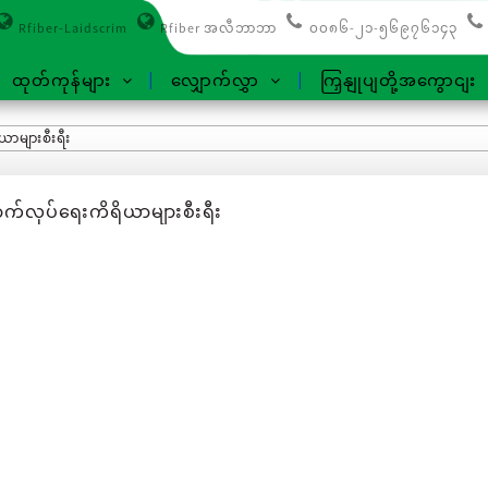
Rfiber-Laidscrim
Rfiber အလီဘာဘာ
၀၀၈၆-၂၁-၅၆၉၇၆၁၄၃
ထုတ်ကုန်များ
လျှောက်လွှာ
ကြှနျုပျတို့အကွောငျး
ာများစီးရီး
က်လုပ်ရေးကိရိယာများစီးရီး