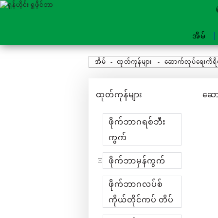
အိမ်
အိမ်
ထုတ်ကုန်များ
ဆောက်လုပ်ရေးကိရိယ
ထုတ်ကုန်များ
ဆော
ဖိုက်ဘာဂရစ်ဘီး
ကွက်
ဖိုက်ဘာမှန်ကွက်
ဖိုက်ဘာဂလပ်စ်
ကိုယ်တိုင်ကပ် တိပ်