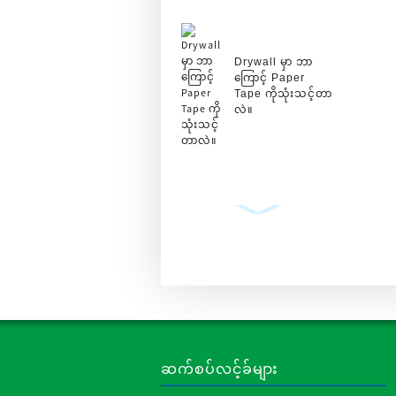
Drywall မှာ ဘာ
ကြောင့် Paper
Tape ကိုသုံးသင့်တာ
လဲ။
ပလာစတာဘုတ်
ခြောက်သွေ့နံရံ
ထောင့်တိပ်လိပ်
သတ္တုချောင်းများ P...
ဆက်စပ်လင့်ခ်များ