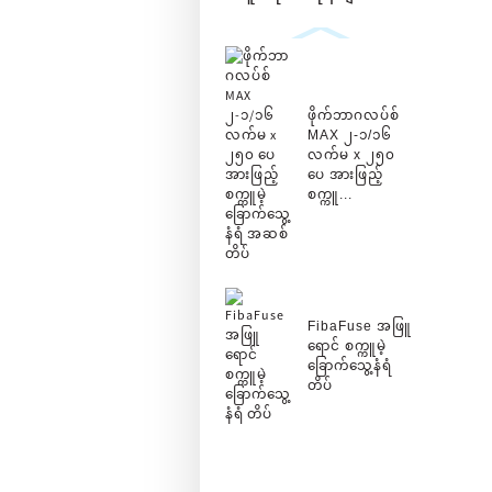
ဖိုက်ဘာဂလပ်စ်
MAX ၂-၁/၁၆
လက်မ x ၂၅၀
ပေ အားဖြည့်
စက္ကူ...
FibaFuse အဖြူ
ရောင် စက္ကူမဲ့
ခြောက်သွေ့နံရံ
တိပ်