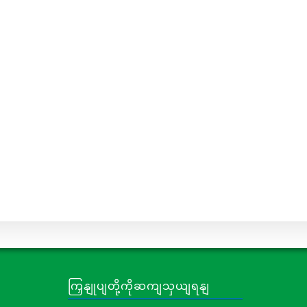
ကြှနျုပျတို့ကိုဆကျသှယျရနျ