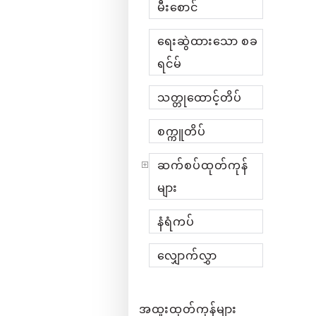
မီးစောင်
ရေးဆွဲထားသော စခ
ရင်မ်
သတ္တုထောင့်တိပ်
စက္ကူတိပ်
ဆက်စပ်ထုတ်ကုန်
များ
နံရံကပ်
လျှောက်လွှာ
အထူးထုတ်ကုန်များ