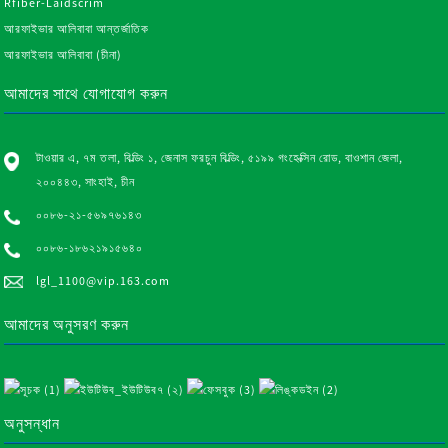
Rfiber-Laidscrim
আরফাইভার আলিবাবা আন্তর্জাতিক
আরফাইভার আলিবাবা (চীনা)
আমাদের সাথে যোগাযোগ করুন
টাওয়ার এ, ৭ম তলা, বিল্ডিং ১, জেনাস ফরচুন বিল্ডিং, ৫১৯৯ গংহেক্সিন রোড, বাওশান জেলা,
২০০৪৪৩, সাংহাই, চীন
০০৮৬-২১-৫৬৯৭৬১৪৩
০০৮৬-১৮৬২১৯১৫৬৪০
lgl_1100@vip.163.com
আমাদের অনুসরণ করুন
অনুসন্ধান