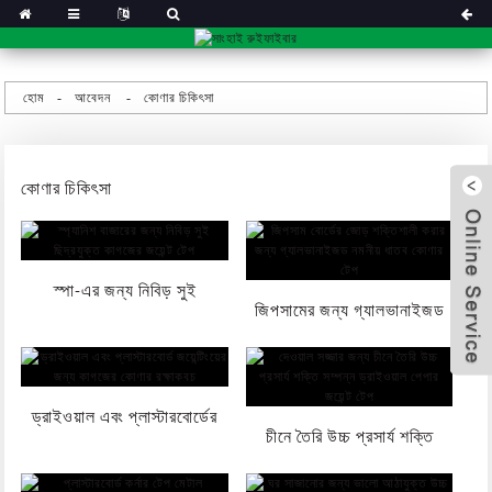
হোম
আবেদন
কোণার চিকিৎসা
কোণার চিকিৎসা
স্পা-এর জন্য নিবিড় সুই
জিপসামের জন্য গ্যালভানাইজড
ছিদ্রযুক্ত কাগজের জয়েন্ট টেপ...
নমনীয় ধাতব কর্নার টেপ...
ড্রাইওয়াল এবং প্লাস্টারবোর্ডের
x
চীনে তৈরি উচ্চ প্রসার্য শক্তি
জন্য কাগজের কোণার রক্ষাকবচ...