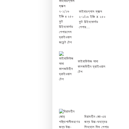
ফাইবারগ্লাস ম্যাক্স
২-১/১৬ ইঞ্চি x ২৫০
ফুট রিইনফোর্সড
পেপার...
ফাইবাফিউজ সাদা
কাগজবিহীন ড্রাইওয়াল
টেপ
বিরামহীন জো-এর
জন্য উচ্চ-ঘনত্বের
পিনহোল সিম পেপার