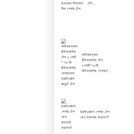
টেপ...
ফাইবারগ্লাস
রিইনফোর্সড টেপ
৫সেমি*৭৫মি
রিইনফোর্সড পেপারল...
ড্রাইওয়ালে পেপার টেপ
কেন ব্যবহার করবেন?