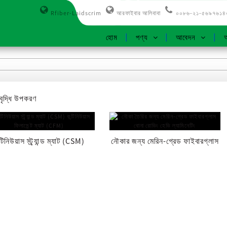
Rfiber-Laidscrim
আরফাইবার আলিবাবা
০০৮৬-২১-৫৬৯৭৬১৪
হোম
পণ্য
আবেদন
আ
বৃদ্ধি উপকরণ
্টিনিউয়াস স্ট্র্যান্ড ম্যাট (CSM)
নৌকার জন্য মেরিন-গ্রেড ফাইবারগ্লাস
কন্টিনিউয়াস ফিলামেন...
বোনা রোভিং...