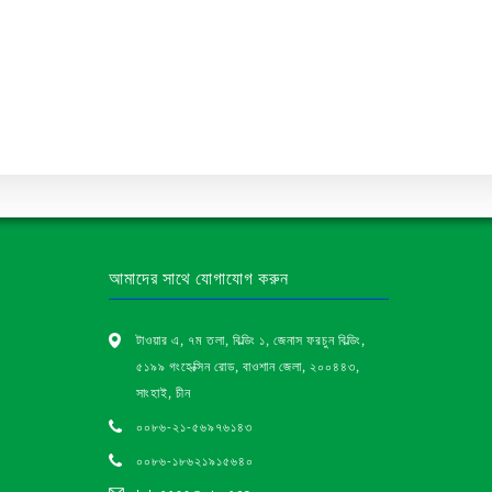
আমাদের সাথে যোগাযোগ করুন
টাওয়ার এ, ৭ম তলা, বিল্ডিং ১, জেনাস ফরচুন বিল্ডিং,
৫১৯৯ গংহেক্সিন রোড, বাওশান জেলা, ২০০৪৪৩,
সাংহাই, চীন
০০৮৬-২১-৫৬৯৭৬১৪৩
০০৮৬-১৮৬২১৯১৫৬৪০