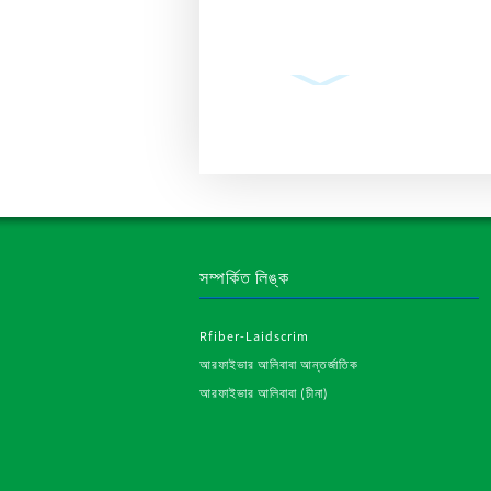
প্লাস্টারবোর্ড ড্রাইওয়াল
কর্নার টেপ রোল মেটাল
স্ট্রিপস পি...
সম্পর্কিত লিঙ্ক
Rfiber-Laidscrim
আরফাইভার আলিবাবা আন্তর্জাতিক
শিল্পের জন্য আরপিইটি
আরফাইভার আলিবাবা (চীনা)
সেলাই করা পলিয়েস্টার
নন-ওভেন ফ্যাব্রিক...