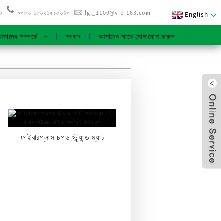
৩
০০৮৬-১৮৬২১৯১৫৬৪০
lgl_1100@vip.163.com
English
মাদের সম্পর্কে
সংবাদ
আমাদের সাথে যোগাযোগ করুন
ফাইবারগ্লাস চপড স্ট্র্যান্ড ম্যাট
(সিএসএম) ই-গ্লাস প্র...
x