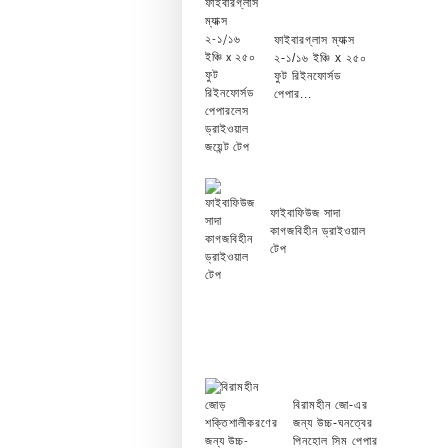
ফাইবারগ্লাস ম্যাক্স
২-১/১৬ ইঞ্চি x ২৫০
ফুট রিইনফোর্সড
পেপার...
ফাইবাফিউজ সাদা
কাগজবিহীন ড্রাইওয়াল
টেপ
বিরামহীন জো-এর
জন্য উচ্চ-ঘনত্বের
পিনহোল সিম পেপার