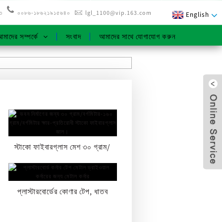
৩
০০৮৬-১৮৬২১৯১৫৬৪০
lgl_1100@vip.163.com
English
মাদের সম্পর্কে
সংবাদ
আমাদের সাথে যোগাযোগ করুন
স্টাকো ফাইবারগ্লাস মেশ ৩০ গ্রাম/
বর্গমিটার-১৬০ গ্রাম/বর্গমিটার ক্ষারীয় ...
প্লাস্টারবোর্ডের কোণার টেপ, ধাতব
x
কোণার টেপ...