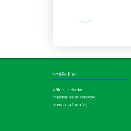
প্লাস্টারবোর্ড ড্রাইওয়াল
কর্নার টেপ রোল মেটাল
স্ট্রিপস পি...
সম্পর্কিত লিঙ্ক
Rfiber-Laidscrim
আরফাইভার আলিবাবা আন্তর্জাতিক
শিল্পের জন্য আরপিইটি
আরফাইভার আলিবাবা (চীনা)
সেলাই করা পলিয়েস্টার
নন-ওভেন ফ্যাব্রিক...