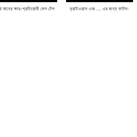
 মানের ক্ষার-প্রতিরোধী মেশ টেপ
ড্রাইওয়াল এবং ... এর জন্য ফাটল-
রোল...
রোধী কাগজের জয়েন্ট টেপ