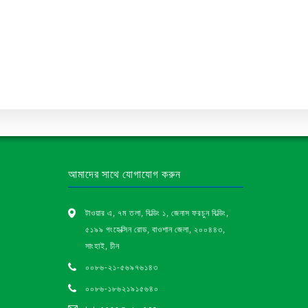
আমাদের সাথে যোগাযোগ করুন
টাওয়ার এ, ৭ম তলা, বিল্ডিং ১, জেনাস ফরচুন বিল্ডিং,
৫১৯৯ গংহেক্সিন রোড, বাওশান জেলা, ২০০৪৪৩,
সাংহাই, চীন
০০৮৬-২১-৫৬৯৭৬১৪৩
০০৮৬-১৮৬২১৯১৫৬৪০