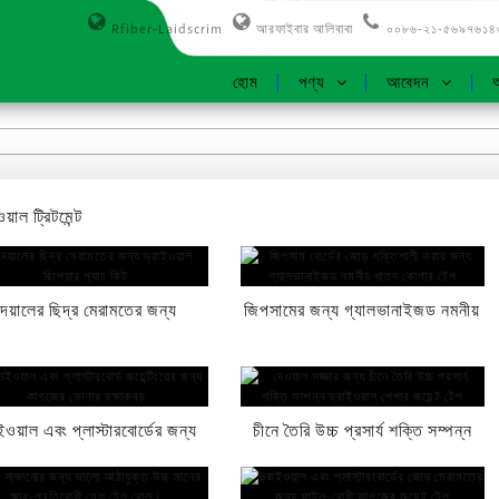
Rfiber-Laidscrim
আরফাইবার আলিবাবা
০০৮৬-২১-৫৬৯৭৬১৪
হোম
পণ্য
আবেদন
আ
য়াল ট্রিটমেন্ট
দেয়ালের ছিদ্র মেরামতের জন্য
জিপসামের জন্য গ্যালভানাইজড নমনীয়
ড্রাইওয়াল রিপেয়ার প্যাচ কিট
ধাতব কর্নার টেপ...
ইওয়াল এবং প্লাস্টারবোর্ডের জন্য
চীনে তৈরি উচ্চ প্রসার্য শক্তি সম্পন্ন
কাগজের কোণার রক্ষাকবচ...
ড্রাইওয়াল পেপার...