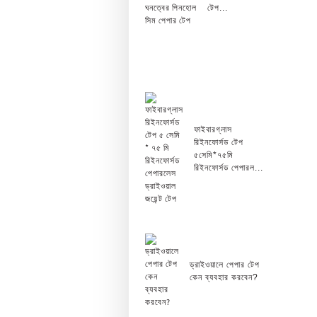
টেপ...
ফাইবারগ্লাস
রিইনফোর্সড টেপ
৫সেমি*৭৫মি
রিইনফোর্সড পেপারল...
ড্রাইওয়ালে পেপার টেপ
কেন ব্যবহার করবেন?