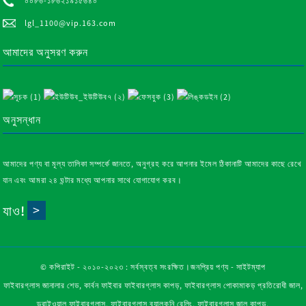
০০৮৬-১৮৬২১৯১৫৬৪০
lgl_1100@vip.163.com
আমাদের অনুসরণ করুন
অনুসন্ধান
আমাদের পণ্য বা মূল্য তালিকা সম্পর্কে জানতে, অনুগ্রহ করে আপনার ইমেল ঠিকানাটি আমাদের কাছে রেখে
যান এবং আমরা ২৪ ঘন্টার মধ্যে আপনার সাথে যোগাযোগ করব।
যাও!
© কপিরাইট - ২০১০-২০২৩ : সর্বস্বত্ব সংরক্ষিত।
জনপ্রিয় পণ্য
-
সাইটম্যাপ
ফাইবারগ্লাস জানালার শেড
,
কার্বন ফাইবার ফাইবারগ্লাস কাপড়
,
ফাইবারগ্লাস পোকামাকড় প্রতিরোধী জাল
,
ড্রাইওয়াল ফাইবারগ্লাস
,
ফাইবারগ্লাস ব্যালকনি রেলিং
,
ফাইবারগ্লাস জাল কাপড়
,