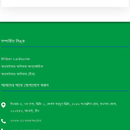
স্ক্রিম...
সম্পর্কিত লিঙ্ক
Rfiber-Laidscrim
আরফাইভার আলিবাবা আন্তর্জাতিক
আরফাইভার আলিবাবা (চীনা)
আমাদের সাথে যোগাযোগ করুন
টাওয়ার এ, ৭ম তলা, বিল্ডিং ১, জেনাস ফরচুন বিল্ডিং, ৫১৯৯ গংহেক্সিন রোড, বাওশান জেলা,
২০০৪৪৩, সাংহাই, চীন
০০৮৬-২১-৫৬৯৭৬১৪৩