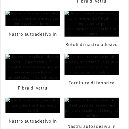
Fibra di vetru
di 60 g/m2 rinforza
impermeabile in
l'autoadesivu...
calcestruzzo rinforzatu
Nastro autoadesivo in
Rotoli di nastro adesivo
cù fibre...
fibra di vetru à tessitura
in rete resistenti agli
incrociata per S...
alcalini con una buona
Fornitura di fabbrica
Fibra di vetru
A...
resistente à l'alcalini 9 ×
impermeabile in
9 / inch ...
calcestruzzo rinforzatu
Nastro autoadesivo in
Nastru autoadesivu in