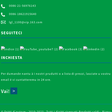
0086-21-56976143
0086-18621915640
lgl_1100@vip.163.com
SEGUITECI
INCHIESTA
Per dumande nantu à i nostri prudutti o a lista di prezzi, lasciate u vostru
email è vi cuntatteremu in 24 ore.
Vai!
© Dritti d'autore - 2010-2023 : Tutti i diritti riservati.
Prodotti caldi
-
Pianu