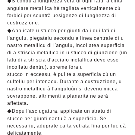
◆
Sicondu a lunghezza vera di ogni latu, a cinta
angulare metallica hè tagliata verticalmente cù
forbici per scuntrà u
esigenze di lunghezza di
custruzzione.
◆
Applicate u stucco per giunti da i dui lati di
l'angulu, piegatelu secondu a linea centrale di u
nastro metallicu di l'angulu, incollate
a superficia
di a striscia metallica in u stucco di giunzione (un
latu di a striscia d'acciaio metallica deve esse
incollatu dentru), spreme fora u
stucco in eccessu, è pulite a superficia cù un
cultellu per intonacu. Durante a custruzzione, u
nastro metallicu à l'angulu
ùn si devenu micca
sovrappone, altrimenti a planarità ne serà
affettata.
◆
Dopu l'asciugatura, applicate un stratu di
stucco per giunti nantu à a superficia. Se
necessariu, aduprate carta vetrata fina per lucidà
delicatamente.