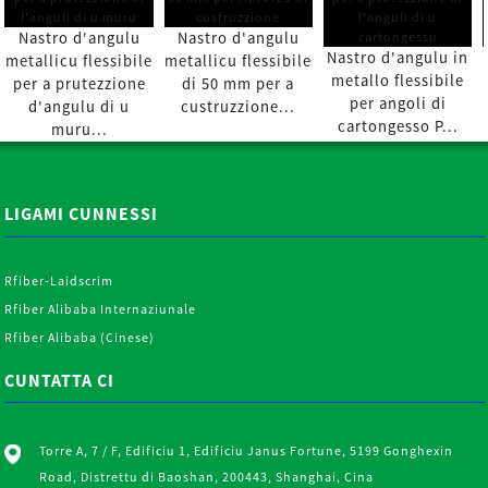
Nastro d'angulu
Nastro d'angulu
Nastro d'angulu in
metallicu flessibile
metallicu flessibile
metallo flessibile
per a prutezzione
di 50 mm per a
per angoli di
d'angulu di u
custruzzione...
cartongesso P...
muru...
LIGAMI CUNNESSI
Rfiber-Laidscrim
Rfiber Alibaba Internaziunale
Rfiber Alibaba (Cinese)
CUNTATTA CI
Torre A, 7 / F, Edificiu 1, Edificiu Janus Fortune, 5199 Gonghexin
Road, Distrettu di Baoshan, 200443, Shanghai, Cina