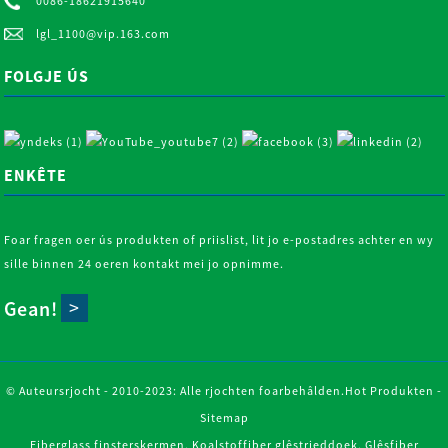
0086-18621915640
lgl_1100@vip.163.com
FOLGJE ÚS
ENKÊTE
Foar fragen oer ús produkten of priislist, lit jo e-postadres achter en wy
sille binnen 24 oeren kontakt mei jo opnimme.
Gean!
© Auteursrjocht - 2010-2023: Alle rjochten foarbehâlden.
Hot Produkten
-
Sitemap
Fiberglass finsterskermen
,
Koalstoffiber glêstrieddoek
,
Glêsfiber