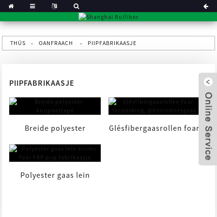
THÚS
OANFRAACH
PIIPFABRIKAASJE
PIIPFABRIKAASJE
Breide polyester
Glêsfibergaasrollen foar
knijpnettape
fersterking, glêstried ...
Polyester gaas lein
x
scrims foar FRP piip