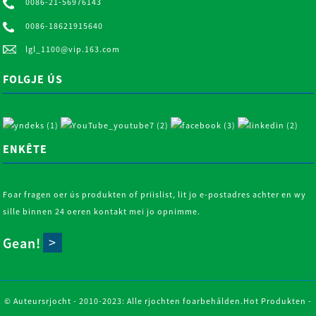
0086-21-56976143
0086-18621915640
lgl_1100@vip.163.com
FOLGJE ÚS
ENKÊTE
Foar fragen oer ús produkten of priislist, lit jo e-postadres achter en wy
sille binnen 24 oeren kontakt mei jo opnimme.
Gean!
© Auteursrjocht - 2010-2023: Alle rjochten foarbehâlden.
Hot Produkten
-