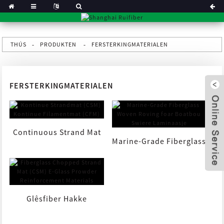
THÚS
PRODUKTEN
FERSTERKINGMATERIALEN
FERSTERKINGMATERIALEN
Continuous Strand Mat
Marine-Grade Fiberglass
(CSM) Continuous
Woven Roving foar Boat
Filamen...
x
B ...
Glêsfiber Hakke