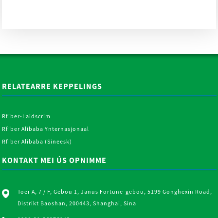
Strandmat (CSM) E-Glês
Pr...
RELATEARRE KEPPELINGS
Rfiber-Laidscrim
Rfiber Alibaba Ynternasjonaal
Rfiber Alibaba (Sineesk)
KONTAKT MEI ÚS OPNIMME
Toer A, 7 / F, Gebou 1, Janus Fortune-gebou, 5199 Gonghexin Road,
Distrikt Baoshan, 200443, Shanghai, Sina