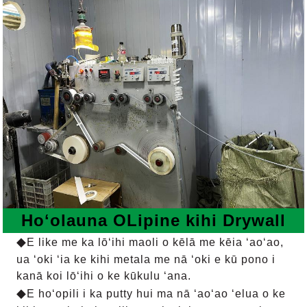
Hoʻolauna
O
Lipine kihi Drywall
◆
E like me ka lōʻihi maoli o kēlā me kēia ʻaoʻao,
ua ʻoki ʻia ke kihi metala me nā ʻoki e kū pono i
ka
nā koi lōʻihi o ke kūkulu ʻana.
◆
E hoʻopili i ka putty hui ma nā ʻaoʻao ʻelua o ke