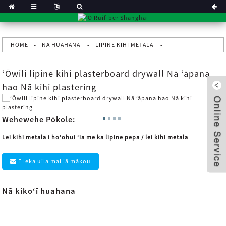
HOME
NĀ HUAHANA
LIPINE KIHI METALA
ʻŌwili lipine kihi plasterboard drywall Nā ʻāpana
hao Nā kihi plastering
Wehewehe Pōkole:
Lei kihi metala i hoʻohui ʻia me ka lipine pepa / lei kihi metala
E leka uila mai iā mākou
Nā kikoʻī huahana
x