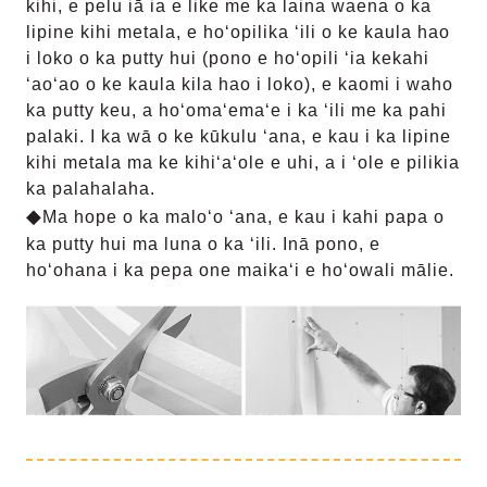
kihi, e pelu iā ia e like me ka laina waena o ka
lipine kihi metala, e hoʻopili
ka ʻili o ke kaula hao
i loko o ka putty hui (pono e hoʻopili ʻia kekahi
ʻaoʻao o ke kaula kila hao i loko), e kaomi i waho
ka putty keu, a hoʻomaʻemaʻe i ka ʻili me ka pahi
palaki. I ka wā o ke kūkulu ʻana, e kau i ka lipine
kihi metala ma ke kihi
ʻaʻole e uhi, a i ʻole e pilikia
ka palahalaha.
◆
Ma hope o ka maloʻo ʻana, e kau i kahi papa o
ka putty hui ma luna o ka ʻili. Inā pono, e
hoʻohana i ka pepa one maikaʻi e hoʻowali mālie.