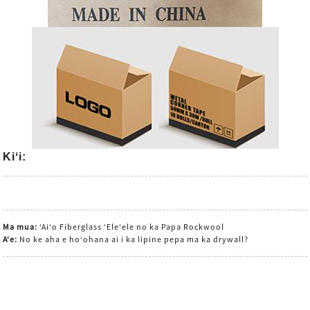
Kiʻi:
Ma mua:
ʻAiʻo Fiberglass ʻEleʻele no ka Papa Rockwool
Aʻe:
No ke aha e hoʻohana ai i ka lipine pepa ma ka drywall?