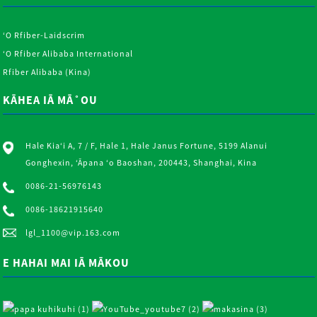
ʻO Rfiber-Laidscrim
ʻO Rfiber Alibaba International
Rfiber Alibaba (Kina)
KĀHEA IĀ MĀ˚OU
Hale Kiaʻi A, 7 / F, Hale 1, Hale Janus Fortune, 5199 Alanui
Gonghexin, ʻĀpana ʻo Baoshan, 200443, Shanghai, Kina
0086-21-56976143
0086-18621915640
lgl_1100@vip.163.com
E HAHAI MAI IĀ MĀKOU