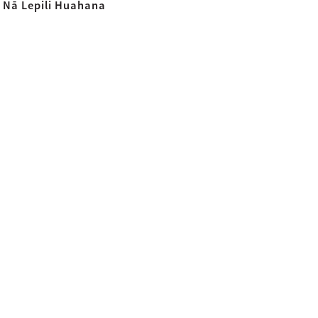
Nā Lepili Huahana