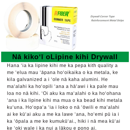
Nā kikoʻī o
Lipine kihi Drywall
Hana ʻia ka lipine kihi me ka pepa kith quality a
me ʻelua mau ʻāpana hoʻoikaika o ka metala, ke
kila galvanized a i ʻole nā ​​kaha alumini. He
maʻalahi ka hoʻopili ʻana a hāʻawi i ka pale mau
loa no nā kihi. ʻOi aku ka maʻalahi o ka hoʻohana
ʻana i ka lipine kihi ma mua o ka bead kihi metala
kuʻuna. Hoʻopaʻa ʻia i loko o nā ʻōwili e maʻalahi
ai ke kūʻai aku a me ka lawe ʻana, hoʻemi pū ia i
ka ʻōpala a me ke kumukūʻai., hiki i nā mea kūʻai
ke ʻoki wale i ka nui a lākou e pono ai.