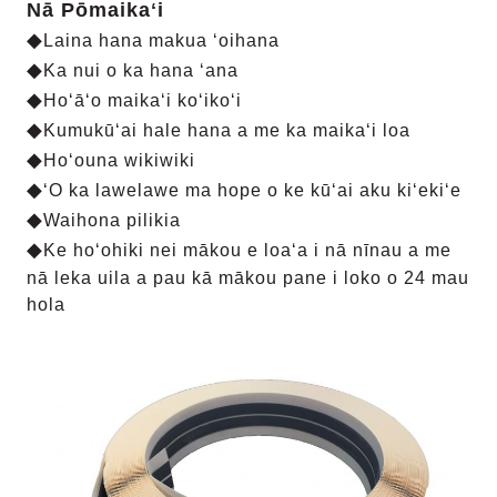
Nā Pōmaikaʻi
◆
Laina hana makua ʻoihana
◆
Ka nui o ka hana ʻana
◆
Hoʻāʻo maikaʻi koʻikoʻi
◆
Kumukūʻai hale hana a me ka maikaʻi loa
◆
Hoʻouna wikiwiki
◆
ʻO ka lawelawe ma hope o ke kūʻai aku kiʻekiʻe
◆
Waihona pilikia
◆
Ke hoʻohiki nei mākou e loaʻa i nā nīnau a me
nā leka uila a pau kā mākou pane i loko o 24 mau
hola