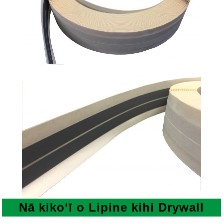
Nā kikoʻī o
Lipine kihi Drywall