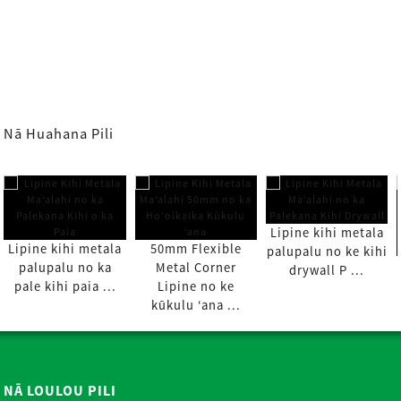
Nā Huahana Pili
Lipine kihi metala
Lipine kihi metala
50mm Flexible
palupalu no ke kihi
palupalu no ka
Metal Corner
drywall P ...
pale kihi paia ...
Lipine no ke
kūkulu ʻana ...
NĀ LOULOU PILI