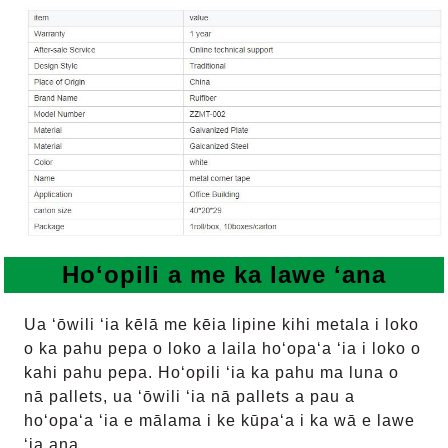
Hoʻopili a me ka lawe ʻana
Ua ʻōwili ʻia kēlā me kēia lipine kihi metala i loko
o ka pahu pepa o loko a laila hoʻopaʻa ʻia i loko o
kahi pahu pepa. Hoʻopili ʻia ka pahu ma luna o
nā pallets, ua ʻōwili ʻia nā pallets a pau a
hoʻopaʻa ʻia e mālama i ke kūpaʻa i ka wā e lawe
ʻia ana.