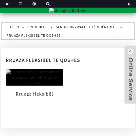
SHTËPI
PRODUKTE
SERIA E DRYWALL-IT TË NDËRTIMIT
RRUAZA FLEKSIBËL TË QOSHES
RRUAZA FLEKSIBËL TË QOSHES
Rruaza fleksibël
qoshesh prej gipsi për
x
mbrojtje të skajeve