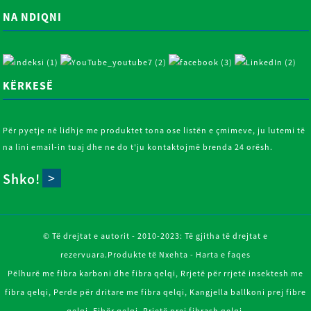
NA NDIQNI
KËRKESË
Për pyetje në lidhje me produktet tona ose listën e çmimeve, ju lutemi të
na lini email-in tuaj dhe ne do t'ju kontaktojmë brenda 24 orësh.
Shko!
© Të drejtat e autorit - 2010-2023: Të gjitha të drejtat e
rezervuara.
Produkte të Nxehta
-
Harta e faqes
Pëlhurë me fibra karboni dhe fibra qelqi
,
Rrjetë për rrjetë insektesh me
fibra qelqi
,
Perde për dritare me fibra qelqi
,
Kangjella ballkoni prej fibre
qelqi
,
Fibër qelqi
,
Rrjetë prej fibrash qelqi
,