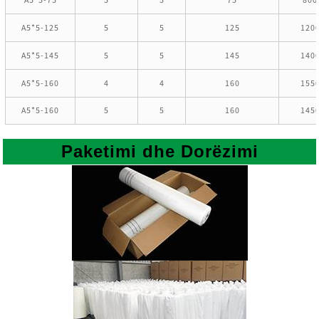
A5*5-125
5
5
125
120
A5*5-145
5
5
145
140
A5*5-160
4
4
160
155
A5*5-160
5
5
160
145
Paketimi dhe Dorëzimi