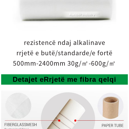
rezistencë ndaj alkalinave
rrjetë e butë/standarde/e fortë
500mm-2400mm 30g/㎡-600g/㎡
Detajet e
Rrjetë me fibra qelqi