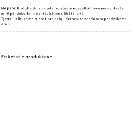
Më parë:
Rrotulla shiriti rrjetë rezistente ndaj alkalineve me ngjitës të
mirë për dekorimin e shtëpisë me cilësi të lartë
Tjetra:
Pëlhurë me rrjetë fibre qelqi, dërrasa të vendosura për dysheme
druri
Etiketat e produkteve