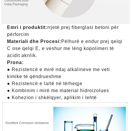
Emri i produktit:
rrjetë prej fiberglasi betoni për
përforcim
Materiali dhe Procesi:
Pëlhurë e endur prej qelqi
C ose qelqi E, e veshur me lëng kopolimeri të
acidit akrilik.
Prona:
● Rezistencë e mirë ndaj alkalineve me veti
kimike të qëndrueshme
● Rezistencë e lartë në tërheqje
● Kombinim i mirë me material hidroizolues
● Kohezion i shkëlqyer, aplikim i lehtë