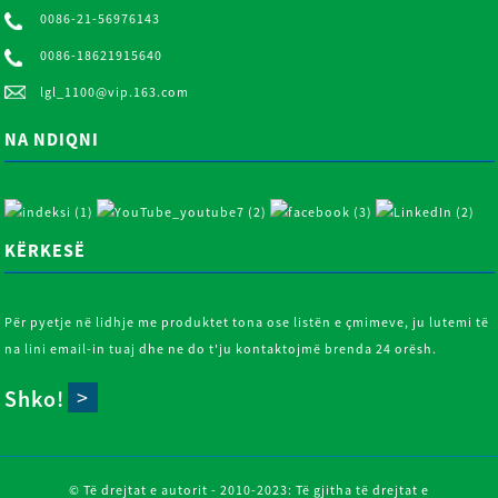
0086-21-56976143
0086-18621915640
lgl_1100@vip.163.com
NA NDIQNI
KËRKESË
Për pyetje në lidhje me produktet tona ose listën e çmimeve, ju lutemi të
na lini email-in tuaj dhe ne do t'ju kontaktojmë brenda 24 orësh.
Shko!
© Të drejtat e autorit - 2010-2023: Të gjitha të drejtat e