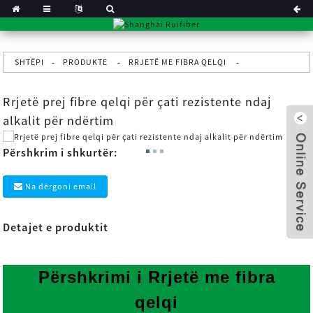
SHTËPI
PRODUKTE
RRJETË ME FIBRA QELQI
Rrjetë prej fibre qelqi për çati rezistente ndaj
alkalit për ndërtim
Përshkrim i shkurtër:
Na dërgoni email
Detajet e produktit
x
Përshkrimi i
Rrjetë me fibra
qelqi