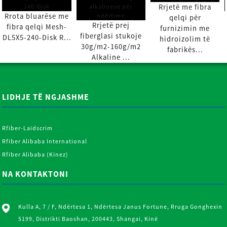
Rrjetë me fibra
Rrota bluarëse me
qelqi për
Rrjetë prej
fibra qelqi Mesh-
furnizimin me
fiberglasi stukoje
DL5X5-240-Disk R...
hidroizolim të
30g/m2-160g/m2
fabrikës...
Alkaline ...
LIDHJE TË NGJASHME
Rfiber-Laidscrim
Rfiber Alibaba International
Rfiber Alibaba (Kinez)
NA KONTAKTONI
Kulla A, 7 / F, Ndërtesa 1, Ndërtesa Janus Fortune, Rruga Gonghexin
5199, Distrikti Baoshan, 200443, Shangai, Kinë