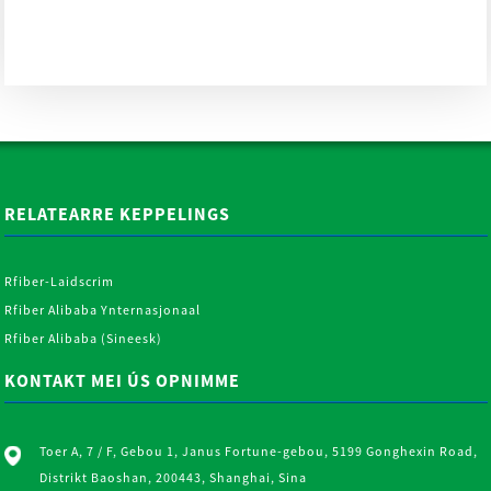
glêstriednetstof lein
scrims foar ...
RELATEARRE KEPPELINGS
Rfiber-Laidscrim
Rfiber Alibaba Ynternasjonaal
Rfiber Alibaba (Sineesk)
KONTAKT MEI ÚS OPNIMME
Toer A, 7 / F, Gebou 1, Janus Fortune-gebou, 5199 Gonghexin Road,
Distrikt Baoshan, 200443, Shanghai, Sina