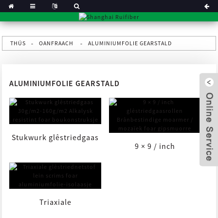
THÚS
OANFRAACH
ALUMINIUMFOLIE GEARSTALD
ALUMINIUMFOLIE GEARSTALD
Stukwurk glêstriedgaas
9 × 9 / inch
30g/m2-160g/m2
glêstriedgaasrollen
x
Alkalysk ...
brânfeilich ...
Triaxiale