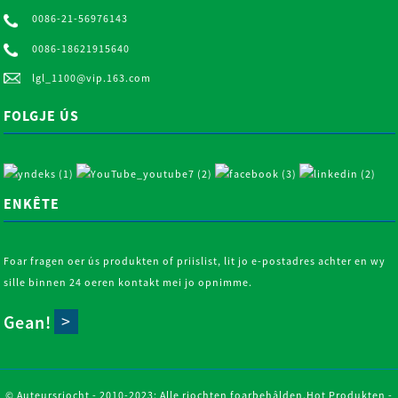
0086-21-56976143
0086-18621915640
lgl_1100@vip.163.com
FOLGJE ÚS
ENKÊTE
Foar fragen oer ús produkten of priislist, lit jo e-postadres achter en wy
sille binnen 24 oeren kontakt mei jo opnimme.
Gean!
© Auteursrjocht - 2010-2023: Alle rjochten foarbehâlden.
Hot Produkten
-