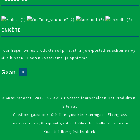
ENKÊTE
Foar fragen oer ús produkten of priislist, lit jo e-postadres achter en wy
sille binnen 24 oeren kontakt mei jo opnimme.
Gean!
© Auteursrjocht - 2010-2023: Alle rjochten foarbehâlden.
Hot Produkten
-
Sitemap
Glasfiber gaasdoek
,
Glêsfiber ynsektenskermgaas
,
Fiberglass
finsterskermen
,
Gipsplaat glêstried
,
Glasfiber balkonleuningen
,
Koalstoffiber glêstrieddoek
,