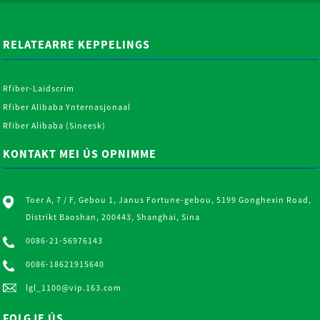
RELATEARRE KEPPELINGS
Rfiber-Laidscrim
Rfiber Alibaba Ynternasjonaal
Rfiber Alibaba (Sineesk)
KONTAKT MEI ÚS OPNIMME
Toer A, 7 / F, Gebou 1, Janus Fortune-gebou, 5199 Gonghexin Road,
Distrikt Baoshan, 200443, Shanghai, Sina
0086-21-56976143
0086-18621915640
lgl_1100@vip.163.com
FOLGJE ÚS