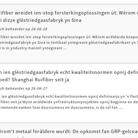
ifiber wreidet ien-stop fersterkingoplossingen út: Wêrom
i dizze glêstriedgaasfabryk yn Sina
och behearder op 26-06-18
ifiber wreidet ien-stop fersterkingoplossingen út: Wêrom wrâldwide keaper
êstriedgaasfabryk yn Sina In fertikaal yntegreare glêstriedgaasfabrikant 
 is in yndustry-hannel yntegreare ...
n ien glêstriedgaasfabryk echt kwaliteitsnormen opnij defin
oed? Shanghai Ruifiber seit ja
och behearder op 26-06-17
 ien glêstriedgaasfabryk echt kwaliteitsnormen opnij definiearje yn 'e fle
fiber seit ja Wylst wrâldwide ynfrastruktuerprojekten opnij begjinne en d
nimmende easken foar duorsumens en duorsumens, is de rol fan ...
rom't metaal ferâldere wurdt: De opkomst fan GRP-gelcoa