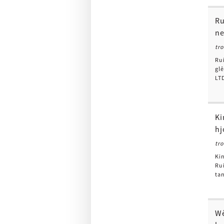
Ru
ne
tr
Ru
gl
LTD
Ki
hj
tr
Kin
Rui
ta
Wê