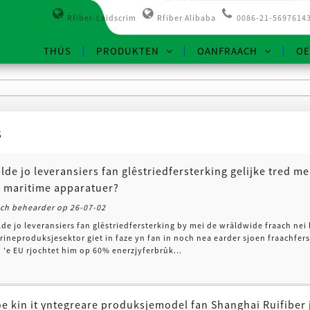
Rfiber-Laidscrim
Rfiber Alibaba
0086-21-5697614
THÚS
PRODUKTEN
OANFRAACH
OE
S
lde jo leveransiers fan glêstriedfersterking gelijke tred m
 maritime apparatuer?
och behearder op 26-07-02
lde jo leveransiers fan glêstriedfersterking by mei de wrâldwide fraach ne
rineproduksjesektor giet in faze yn fan in noch nea earder sjoen fraachfer
 'e EU rjochtet him op 60% enerzjyferbrûk...
e kin it yntegreare produksjemodel fan Shanghai Ruifiber 