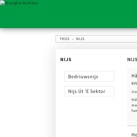
THÚS
NIJS
NIJS
NIJ
Hâ
Bedriuwsnijs
en
Nijs Út 'e Sektor
tr
Hâ
ma
fan
Ho