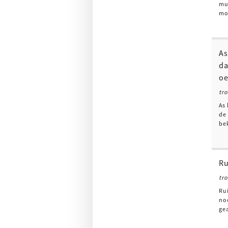
mu
mod
As
da
oe
tr
As 
de
be
Ru
tr
Ru
no
gea