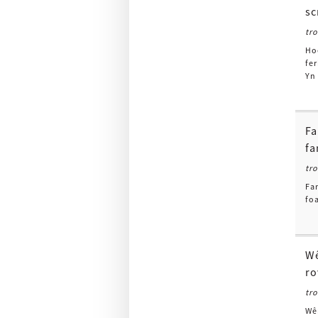
sc
tr
Ho
fe
Yn 
Fa
fa
tr
Fa
fo
Wê
ro
tr
Wê