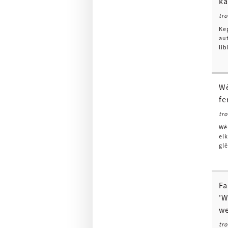
ka
tr
Ke
au
lib
Wê
fe
tr
Wê
elk
glê
Fa
'W
we
tr