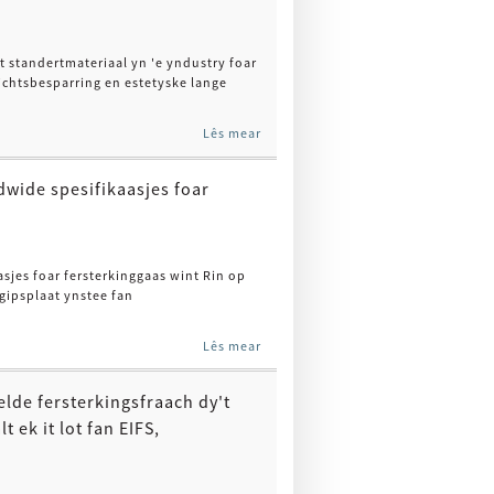
t standertmateriaal yn 'e yndustry foar
chtsbesparring en estetyske lange
Lês mear
dwide spesifikaasjes foar
sjes foar fersterkinggaas wint Rin op
 gipsplaat ynstee fan
Lês mear
lde fersterkingsfraach dy't
ek it lot fan EIFS,