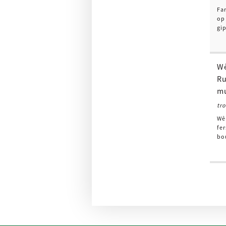
Fa
op 
gi
Wê
Ru
mu
tr
Wêr
fe
bo