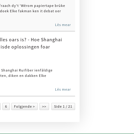
fraach dy't 'Wêrom papiertape brûke
tdoek Elke fakman ken it debat oer
Lês mear
les oars is? - Hoe Shanghai
iisde oplossingen foar
e Shanghai Ruifiber ienfâldige
ten, diken en dakken Elke
Lês mear
6
Folgjende >
>>
Side 1 / 21