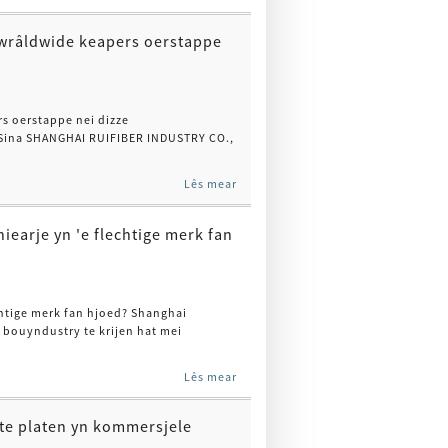
 wrâldwide keapers oerstappe
s oerstappe nei dizze
yn Sina SHANGHAI RUIFIBER INDUSTRY CO.,
Lês mear
iearje yn 'e flechtige merk fan
chtige merk fan hjoed? Shanghai
e bouyndustry te krijen hat mei
Lês mear
te platen yn kommersjele