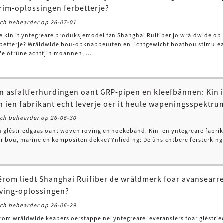
rim-oplossingen ferbetterje?
och behearder op 26-07-01
e kin it yntegreare produksjemodel fan Shanghai Ruifiber jo wrâldwide opl
rbetterje? Wrâldwide bou-opknapbeurten en lichtgewicht boatbou stimulearj
'e ôfrûne achttjin moannen, ...
n asfaltferhurdingen oant GRP-pipen en kleefbânnen: Kin 
n ien fabrikant echt leverje oer it heule wapeningsspektru
och behearder op 26-06-30
n glêstriedgaas oant woven roving en hoekeband: Kin ien yntegreare fabrik
ar bou, marine en kompositen dekke? Ynlieding: De ûnsichtbere fersterking 
rom liedt Shanghai Ruifiber de wrâldmerk foar avansearre
ving-oplossingen?
och behearder op 26-06-29
rom wrâldwide keapers oerstappe nei yntegreare leveransiers foar glêstri