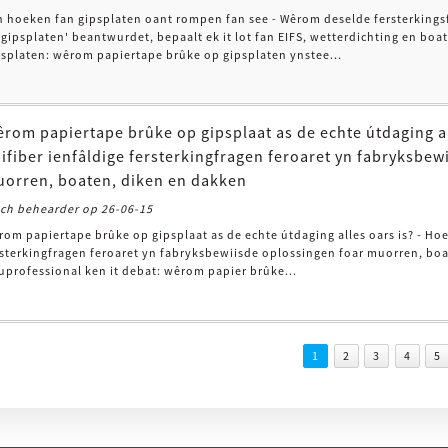
n hoeken fan gipsplaten oant rompen fan see - Wêrom deselde fersterkings
gipsplaten' beantwurdet, bepaalt ek it lot fan EIFS, wetterdichting en boa
psplaten: wêrom papiertape brûke op gipsplaten ynstee...
rom papiertape brûke op gipsplaat as de echte útdaging al
ifiber ienfâldige fersterkingfragen feroaret yn fabryksbew
orren, boaten, diken en dakken
och behearder op 26-06-15
om papiertape brûke op gipsplaat as de echte útdaging alles oars is? - Ho
rsterkingfragen feroaret yn fabryksbewiisde oplossingen foar muorren, boa
uprofessional ken it debat: wêrom papier brûke...
1
2
3
4
5