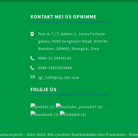
KONTAKT MEI ÚS OPNIMME
Toer A, 7 / F, Gebou 1, Janus Fortune-
gebou, 5199 Gonghexin Road, Distrikt
Baoshan, 200443, Shanghai, Sina
0086-21-56976143
0086-18621915640
lgl_1100@vip.163.com
FOLGJE ÚS
uteursrjocht - 2010-2023: Alle rjochten foarbehâlden.
Hot Produkten
-
Site