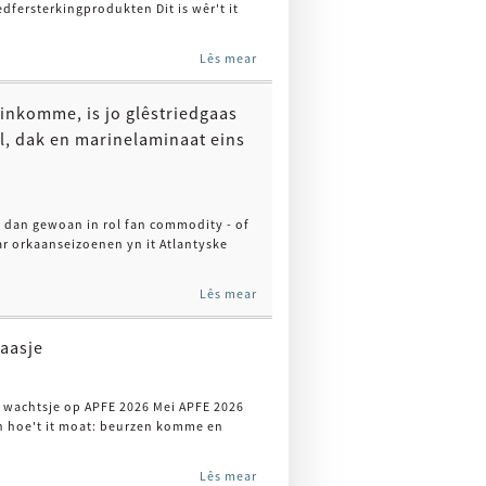
fersterkingprodukten Dit is wêr't it
Lês mear
jinkomme, is jo glêstriedgaas
l, dak en marinelaminaat eins
as dan gewoan in rol fan commodity - of
ar orkaanseizoenen yn it Atlantyske
Lês mear
kaasje
o wachtsje op APFE 2026 Mei APFE 2026
en hoe't it moat: beurzen komme en
Lês mear