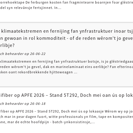
orrehoektape De ferburgen kosten fan fragmintearre boarnjen foar glêstried
el syn relevânsje fertsjinnet. In...
 klimaatekstremen en fernijing fan ynfrastruktuer inoar ts
n gewoan in rol kommoditeit - of de reden wêrom't jo geve
rlibje?
och behearder op 26-06-22
klimaatekstremen en fernijing fan ynfrastruktuer botsje, is jo glêstriedga
 reden wêrom't jo gevel, dak en marinelaminaat eins oerlibje? Fan efterino
kken oant rekordbrekkende hjitteweagen ...
ifiber op APFE 2026 – Stand 5T292, Doch mei oan ús op lo
och behearder op 26-06-18
ifiber op APFE 2026 – Stand 5T292, Doch mei ús op lokaasje Wêrom wy op j
ch mar in pear dagen fuort, witte professionals yn film, tape en komposit
ne, mar de echte hoofdpijn - batch-ynkonsistinsje,...