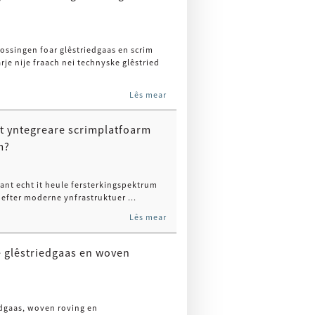
ossingen foar glêstriedgaas en scrim
e nije fraach nei technyske glêstried
Lês mear
it yntegreare scrimplatfoarm
m?
ant echt it heule fersterkingspektrum
efter moderne ynfrastruktuer ...
Lês mear
 glêstriedgaas en woven
edgaas, woven roving en