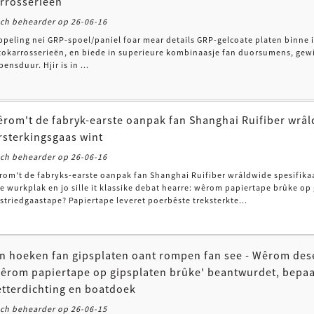
rrosserieën
och behearder op 26-06-16
ppeling nei GRP-spoel/paniel foar mear details GRP-gelcoate platen binne i
tokarrosserieën, en biede in superieure kombinaasje fan duorsumens, gewi
bensduur. Hjir is in ...
rom't de fabryk-earste oanpak fan Shanghai Ruifiber wrâl
rsterkingsgaas wint
och behearder op 26-06-16
rom't de fabryks-earste oanpak fan Shanghai Ruifiber wrâldwide spesifikaa
e wurkplak en jo sille it klassike debat hearre: wêrom papiertape brûke op
striedgaastape? Papiertape leveret poerbêste treksterkte...
n hoeken fan gipsplaten oant rompen fan see - Wêrom dese
êrom papiertape op gipsplaten brûke' beantwurdet, bepaalt 
tterdichting en boatdoek
och behearder op 26-06-15