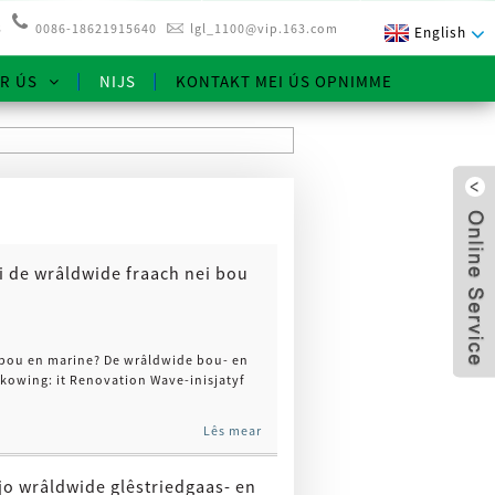
3
0086-18621915640
lgl_1100@vip.163.com
English
R ÚS
NIJS
KONTAKT MEI ÚS OPNIMME
ei de wrâldwide fraach nei bou
i bou en marine? De wrâldwide bou- en
skowing: it Renovation Wave-inisjatyf
x
Lês mear
jo wrâldwide glêstriedgaas- en