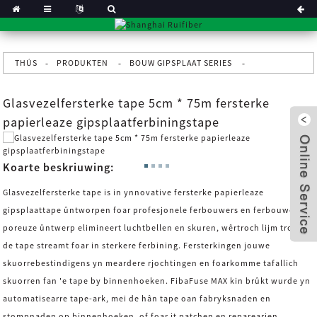
THÚS
PRODUKTEN
BOUW GIPSPLAAT SERIES
Glasvezelfersterke tape 5cm * 75m fersterke
papierleaze gipsplaatferbiningstape
Koarte beskriuwing:
Glasvezelfersterke tape is in ynnovative fersterke papierleaze
gipsplaattape ûntworpen foar profesjonele ferbouwers en ferbouwers. It
poreuze ûntwerp elimineert luchtbellen en skuren, wêrtroch lijm troch
de tape streamt foar in sterkere ferbining. Fersterkingen jouwe
skuorrebestindigens yn meardere rjochtingen en foarkomme tafallich
x
skuorren fan 'e tape by binnenhoeken. FibaFuse MAX kin brûkt wurde yn
automatisearre tape-ark, mei de hân tape oan fabryksnaden en
stompnaden op binnenhoeken, of foar it patchen en reparearjen.