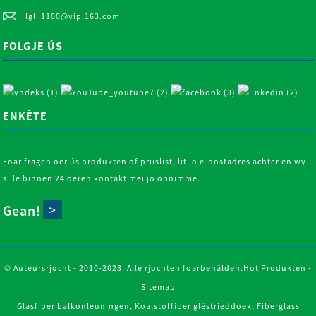
lgl_1100@vip.163.com
n
FOLGJE ÚS
en
ENKÊTE
Foar fragen oer ús produkten of priislist, lit jo e-postadres achter en wy
sille binnen 24 oeren kontakt mei jo opnimme.
Gean!
© Auteursrjocht - 2010-2023: Alle rjochten foarbehâlden.
Hot Produkten
-
Sitemap
Glasfiber balkonleuningen
,
Koalstoffiber glêstrieddoek
,
Fiberglass