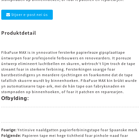
Stjoer e-post nei ús
Produktdetail
FibaFuse MAX is in ynnovative fersterke papierleaze gipsplaattape
ûntworpen foar profesjonele ferbouwers en renovearders. It poreuze
ûntwerp elimineert luchtbellen en skuren, wêrtroch't lijm troch de tape
streamt foar in sterkere ferbining. Fersterkingen soargje foar
barstbestindigens yn meardere rjochtingen en foarkomme dat de tape
tafallich skuorre wurdt by binnenhoeken. FibaFuse MAX kin brûkt wurde
yn automatisearre tape-ark, mei de hân tape oan fabryksnaden en
stompnaden op binnenhoeken, of foar it patchen en reparearjen.
Ofbylding:
Foarige:
Yntinsive naaldgatten papierferbiningstape foar Spaanske merk
Folgjende:
Papieren tape mei hege tichtheid foar pinhole-naad foar