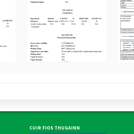
CUIR FIOS THUGAINN