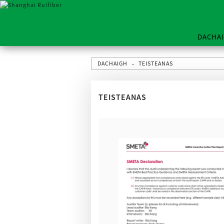
DACHA
DACHAIGH
TEISTEANAS
TEISTEANAS