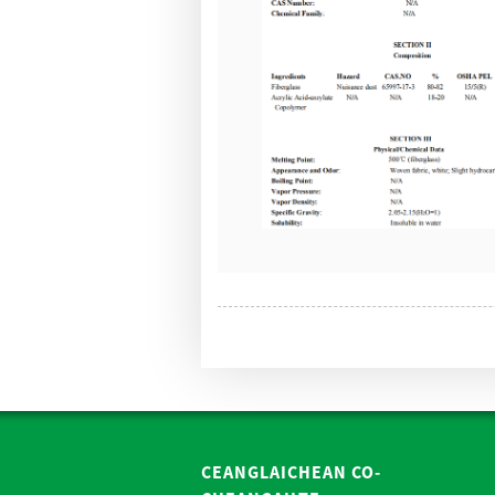
CEANGLAICHEAN CO-