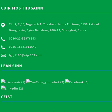
CUIR FIOS THUGAINN
Tùr A, 7 / F, Togalach 1, Togalach Janus Fortune, 5199 Rathad
Gonghexin, Sgìre Baoshan, 200443, Shanghai, Sìona
0086-21-56976143
0086-18621915640
lgl_1100@vip.163.com
LEAN SINN
CEIST