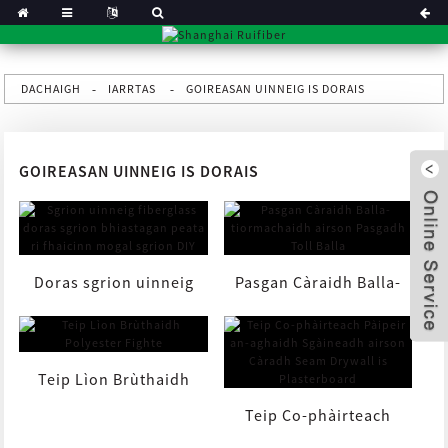
DACHAIGH
IARRTAS
GOIREASAN UINNEIG IS DORAIS
GOIREASAN UINNEIG IS DORAIS
Doras sgrion uinneig
Pasgan Càraidh Balla-
fiberglass airson
tiormachaidh airson
Teip Lìon Brùthaidh
x
peataichean, sealladh
Pasgadh Toll Balla
Teip Co-phàirteach
Polyester Fighte
bhiastagan ...