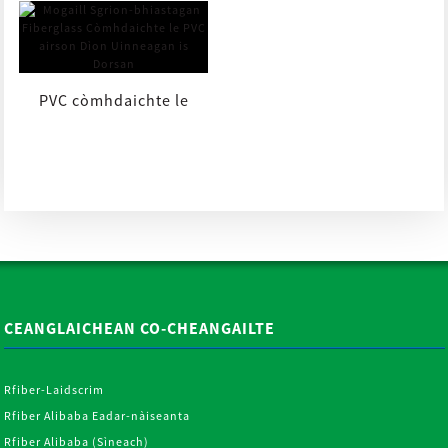
Pàipear an-aghaidh
sgàineadh airson
PVC còmhdaichte le
Drywall agus ...
snàithleach-glainne
bhiastagan sgrion
mogaill airson Wi ...
CEANGLAICHEAN CO-CHEANGAILTE
Rfiber-Laidscrim
Rfiber Alibaba Eadar-nàiseanta
Rfiber Alibaba (Sìneach)