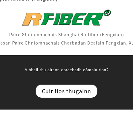
Pàirc Ghnìomhachais Shanghai Ruifiber (Fengxian)
easan Pàirc Ghnìomhachais Charbadan Dealain Fengxian, X
A bheil thu airson obrachadh còmhla rinn?
Cuir fios thugainn