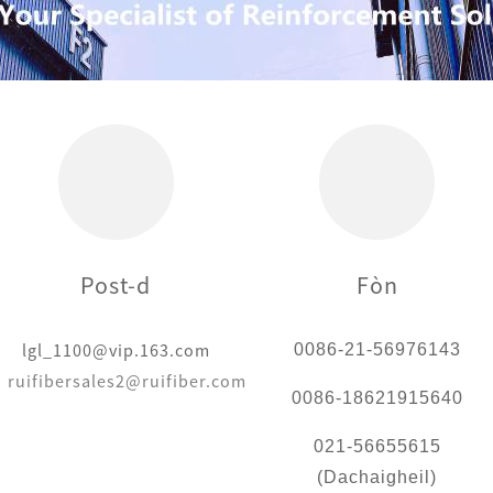
Post-d
Fòn
l
gl_1100@vip.163.com
0086-21-56976143
ruifibersales2@ruifiber.com
0086-18621915640
021-56655615
(Dachaigheil)