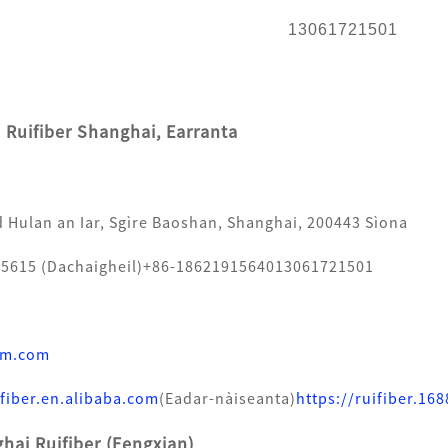
13061721501
uifiber Shanghai, Earranta
 Hulan an Iar, Sgìre Baoshan, Shanghai, 200443 Sìona
5615 (Dachaigheil)
+86-18621915640
13061721501
rim.com
ifiber.en.alibaba.com
(Eadar-nàiseanta)
https://ruifiber.16
ai Ruifiber (Fengxian)