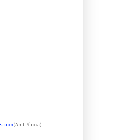
88.com
(An t-Sìona)