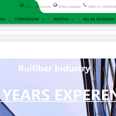
Rfiber-Laidscrim
Rfiber Alibaba
0086-21-5697614
IGH
TORAIDHEAN
IARRTAS
MU AR DEIDHINN