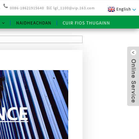
3
0086-18621915640
lgl_1100@vip.163.com
English
NAIDHEACHDAN
CUIR FIOS THUGAINN
x