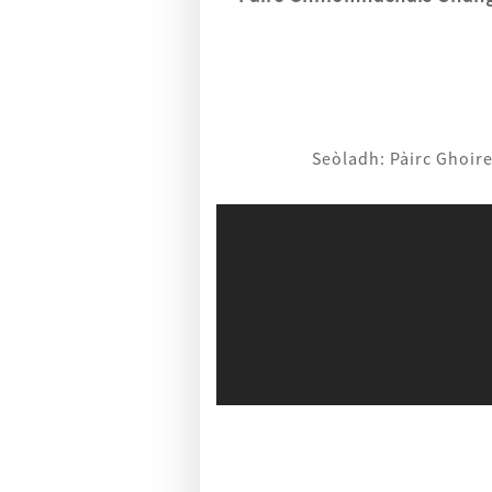
Seòladh:
Pàirc Ghoir