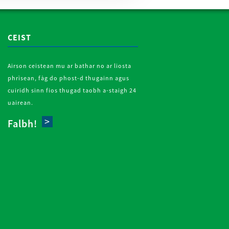
CEIST
Airson ceistean mu ar bathar no ar liosta
phrìsean, fàg do phost-d thugainn agus
cuiridh sinn fios thugad taobh a-staigh 24
uairean.
Falbh!