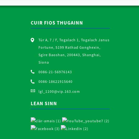
CUIR FIOS THUGAINN
Tùr A, 7 / F, Togalach 1, Togalach Janus
Fortune, 5199 Rathad Gonghexin,
Sgìre Baoshan, 200443, Shanghai,
Sìona
0086-21-56976143
0086-18621915640
lgl_1100@vip.163.com
LEAN SINN