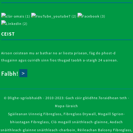
CEIST
Airson ceistean mu ar bathar no ar liosta prìsean, fàg do phost-d
thugainn agus cuiridh sinn fios thugad taobh a-staigh 24 uairean.
Falbh!
© Dlighe-sgrìobhaidh - 2010-2023: Gach còir glèidhte.
Toraidhean teth
-
Mapa-làraich
Sgàileanan Uinneig Fibreglass
,
Fibreglass Drywall
,
Mogaill Sgrion-
bhiastagan Fibreglass
,
Clò mogaill snàithleach-glainne
,
Aodach
snàithleach-glainne snàithleach-charboin
,
Rèileachan Balcony Fibreglass
,