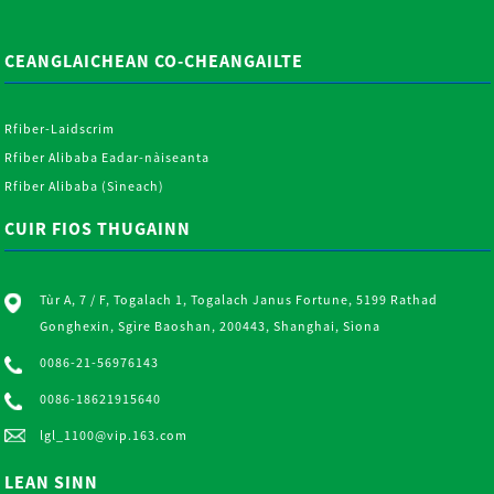
CEANGLAICHEAN CO-CHEANGAILTE
Rfiber-Laidscrim
Rfiber Alibaba Eadar-nàiseanta
Rfiber Alibaba (Sìneach)
CUIR FIOS THUGAINN
Tùr A, 7 / F, Togalach 1, Togalach Janus Fortune, 5199 Rathad
Gonghexin, Sgìre Baoshan, 200443, Shanghai, Sìona
0086-21-56976143
0086-18621915640
lgl_1100@vip.163.com
LEAN SINN