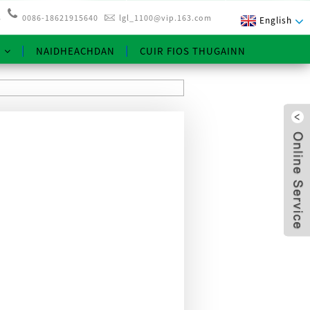
3
0086-18621915640
lgl_1100@vip.163.com
English
NAIDHEACHDAN
CUIR FIOS THUGAINN
x