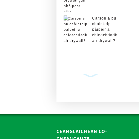
Carson a bu
chòir teip
pàipeir a
chleachdadh
air drywall?
Stiallan
Meatailt Rolla
Teip Oisean
Drywall-bhòrd
Plastair P ...
CEANGLAICHEAN CO-
CHEANGAILTE