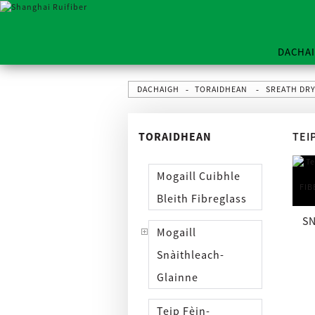
DACHA
DACHAIGH
TORAIDHEAN
SREATH DRY
TORAIDHEAN
TEI
Mogaill Cuibhle
Bleith Fibreglass
SN
Mogaill
ÀIR
Snàithleach-
Glainne
tro
Teip Fèin-