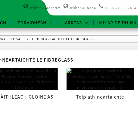
Rfiber-Laidscrim
Rfiber Alibaba
0086-21-5697614
IGH
TORAIDHEAN
IARRTAS
MU AR DEIDHINN
WALL TOGAIL
TEIP NEARTAICHTE LE FIBREGLASS
P NEARTAICHTE LE FIBREGLASS
ÀITHLEACH-GLOINE AS
Teip ath-neartaichte
DE 2-1/16 òirleach x 250
snàithleach-glainne 5cm *
igh. Air a neartachadh ...
75m P ath-neartaichte ...