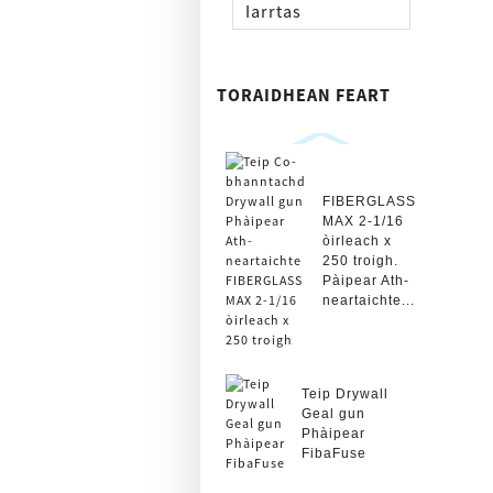
Iarrtas
TORAIDHEAN FEART
FIBERGLASS
MAX 2-1/16
òirleach x
250 troigh.
Pàipear Ath-
neartaichte...
Teip Drywall
Geal gun
Phàipear
FibaFuse