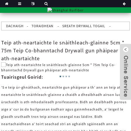
DACHAIGH
TORAIDHEAN
SREATH DRYWALL TOGAIL
Teip ath-neartaichte le snàithleach-glainne 5cm *
75m Teip Co-bhanntachd Drywall gun phàipear
ath-neartaichte
Tuairisgeul Goirid:
’S e teip ùr-ghnàthach, neartaichte gun phàipear a th’ ann an teip ath-
neartaichte le snàithleach-glainne a chaidh a dhealbhadh airson luchd-
ùrachaidh is ath-mhodaileadh proifeasanta. Bidh an dealbhadh porous
aige a’ cur às do builgeanan èadhair agus gainmheachadh, a’ leigeil le
x
glaodh sruthadh tron ​​teip airson ceangal nas làidire. Bidh
neartachaidhean a’ toirt seachad strì an aghaidh sgàineadh ann an