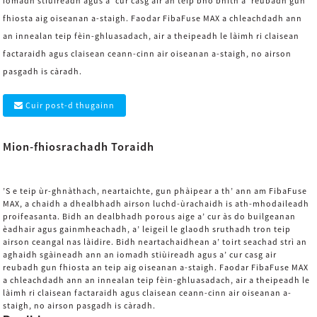
iomadh stiùireadh agus a’ cur casg air an teip bho bhith a’ reubadh gun
fhiosta aig oiseanan a-staigh. Faodar FibaFuse MAX a chleachdadh ann
an innealan teip fèin-ghluasadach, air a theipeadh le làimh ri claisean
factaraidh agus claisean ceann-cinn air oiseanan a-staigh, no airson
pasgadh is càradh.
Cuir post-d thugainn
Mion-fhiosrachadh Toraidh
’S e teip ùr-ghnàthach, neartaichte, gun phàipear a th’ ann am FibaFuse
MAX, a chaidh a dhealbhadh airson luchd-ùrachaidh is ath-mhodaileadh
proifeasanta. Bidh an dealbhadh porous aige a’ cur às do builgeanan
èadhair agus gainmheachadh, a’ leigeil le glaodh sruthadh tron ​​teip
airson ceangal nas làidire. Bidh neartachaidhean a’ toirt seachad strì an
aghaidh sgàineadh ann an iomadh stiùireadh agus a’ cur casg air
reubadh gun fhiosta an teip aig oiseanan a-staigh. Faodar FibaFuse MAX
a chleachdadh ann an innealan teip fèin-ghluasadach, air a theipeadh le
làimh ri claisean factaraidh agus claisean ceann-cinn air oiseanan a-
staigh, no airson pasgadh is càradh.