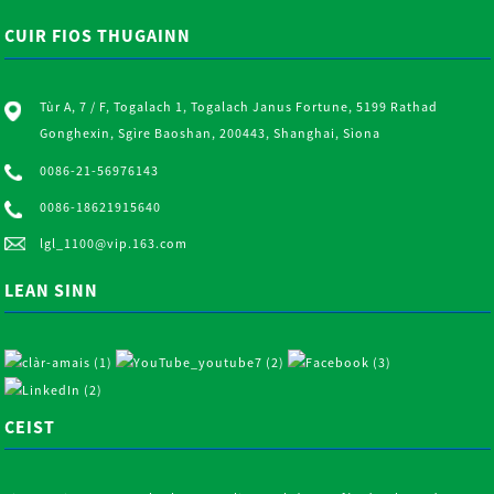
CUIR FIOS THUGAINN
Tùr A, 7 / F, Togalach 1, Togalach Janus Fortune, 5199 Rathad
Gonghexin, Sgìre Baoshan, 200443, Shanghai, Sìona
0086-21-56976143
0086-18621915640
lgl_1100@vip.163.com
LEAN SINN
CEIST