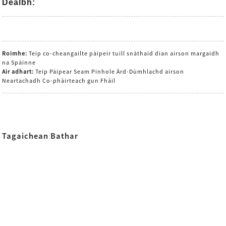
Dealbh:
Roimhe:
Teip co-cheangailte pàipeir tuill snàthaid dian airson margaidh
na Spàinne
Air adhart:
Teip Pàipear Seam Pinhole Àrd-Dùmhlachd airson
Neartachadh Co-phàirteach gun Fhàil
Tagaichean Bathar