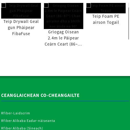
Teip Foam PE
Teip Drywall Geal
airson Togail
gun Phàipear
Grìogag Oisean
FibaFuse
2.4m le Pàipear
Ceàrn Ceart (86~...
CEANGLAICHEAN CO-CHEANGAILTE
Rfiber-Laidscrim
Rfiber Alibaba Eadar-nàiseanta
Rfiber Alibaba (Sìneach)